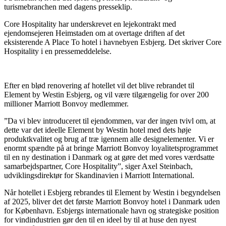
turismebranchen med dagens presseklip.
Core Hospitality har underskrevet en lejekontrakt med
ejendomsejeren Heimstaden om at overtage driften af det
eksisterende A Place To hotel i havnebyen Esbjerg. Det skriver Core
Hospitality i en pressemeddelelse.
Efter en blød renovering af hotellet vil det blive rebrandet til
Element by Westin Esbjerg, og vil være tilgængelig for over 200
millioner Marriott Bonvoy medlemmer.
”Da vi blev introduceret til ejendommen, var der ingen tvivl om, at
dette var det ideelle Element by Westin hotel med dets høje
produktkvalitet og brug af træ igennem alle designelementer. Vi er
enormt spændte på at bringe Marriott Bonvoy loyalitetsprogrammet
til en ny destination i Danmark og at gøre det med vores værdsatte
samarbejdspartner, Core Hospitality”, siger Axel Steinbach,
udviklingsdirektør for Skandinavien i Marriott International.
Når hotellet i Esbjerg rebrandes til Element by Westin i begyndelsen
af 2025, bliver det det første Marriott Bonvoy hotel i Danmark uden
for København. Esbjergs internationale havn og strategiske position
for vindindustrien gør den til en ideel by til at huse den nyest