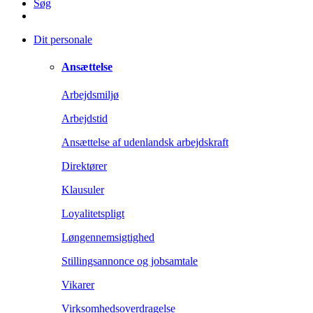
Søg
Dit personale
Ansættelse
Arbejdsmiljø
Arbejdstid
Ansættelse af udenlandsk arbejdskraft
Direktører
Klausuler
Loyalitetspligt
Løngennemsigtighed
Stillingsannonce og jobsamtale
Vikarer
Virksomhedsoverdragelse