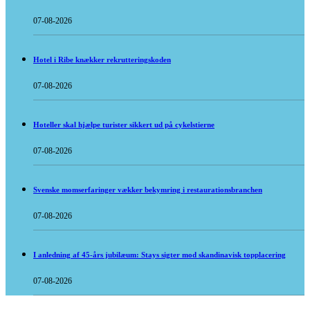
07-08-2026
Hotel i Ribe knækker rekrutteringskoden
07-08-2026
Hoteller skal hjælpe turister sikkert ud på cykelstierne
07-08-2026
Svenske momserfaringer vækker bekymring i restaurationsbranchen
07-08-2026
I anledning af 45-års jubilæum: Stays sigter mod skandinavisk topplacering
07-08-2026