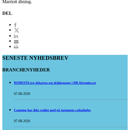
Marriott åbning.
DEL
SENESTE NYHEDSBREV
BRANCHENYHEDER
HORESTA tog debatten om drikkepenge i DR Aftenshowet
07-08-2026
Camping har ikke reddet med på turismens vækstbølge
07-08-2026