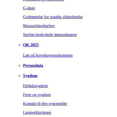
G-dage
Godtgørelse for usaglig afskedigelse
Masseafskedigelser
Særligt beskyttede lønmodtagere
OK 2025
Løn på hovedoverenskomsten
Persondata
Sygdom
Deltidssygdom
Ferie og sygdom
Kontakt til den sygemeldte
Lægeerklæringer