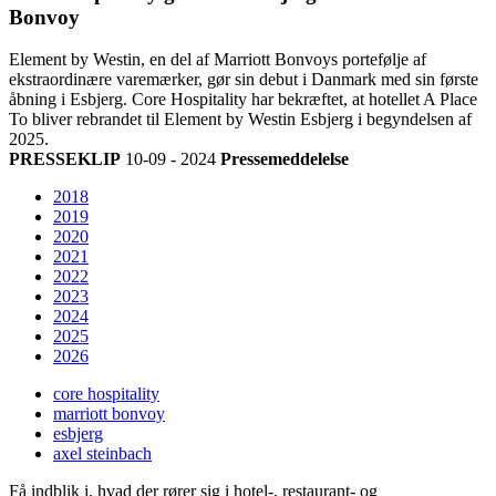
Bonvoy
Element by Westin, en del af Marriott Bonvoys portefølje af
ekstraordinære varemærker, gør sin debut i Danmark med sin første
åbning i Esbjerg. Core Hospitality har bekræftet, at hotellet A Place
To bliver rebrandet til Element by Westin Esbjerg i begyndelsen af
2025.
PRESSEKLIP
10-09 - 2024
Pressemeddelelse
2018
2019
2020
2021
2022
2023
2024
2025
2026
core hospitality
marriott bonvoy
esbjerg
axel steinbach
Få indblik i, hvad der rører sig i hotel-, restaurant- og