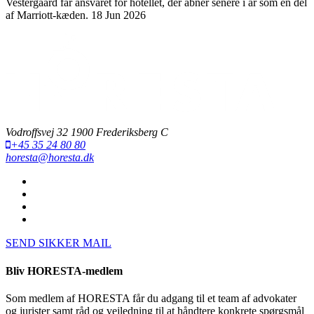
Vestergaard får ansvaret for hotellet, der åbner senere i år som en del
af Marriott-kæden.
18 Jun 2026
Vodroffsvej 32 1900 Frederiksberg C
+45 35 24 80 80
horesta@horesta.dk
SEND SIKKER MAIL
Bliv HORESTA-medlem
Som medlem af HORESTA får du adgang til et team af advokater
og jurister samt råd og vejledning til at håndtere konkrete spørgsmål