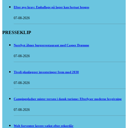
Efter nye krav: Emballage på lager kan fortsat bruges
07-08-2026
PRESSEKLIP
Norrlyst åbner burgerrestaurant med Casper Drømme
07-08-2026
Tivoli planlægger investeringer frem mod 2030
07-08-2026
Campingpladser mister terræn i dansk turisme: Efterlyser moderne lovgivning
07-08-2026
Wolt forventer lavere vækst efter rekordår