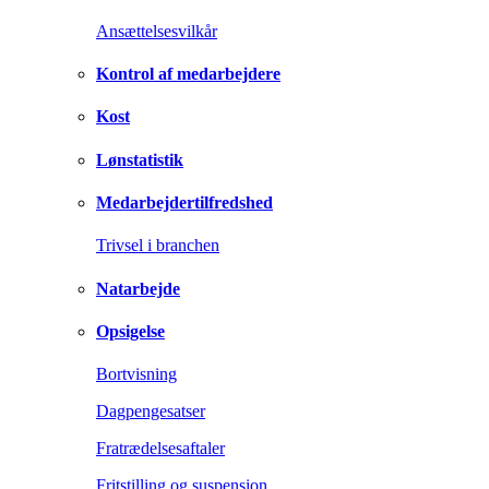
Ansættelsesvilkår
Kontrol af medarbejdere
Kost
Lønstatistik
Medarbejdertilfredshed
Trivsel i branchen
Natarbejde
Opsigelse
Bortvisning
Dagpengesatser
Fratrædelsesaftaler
Fritstilling og suspension