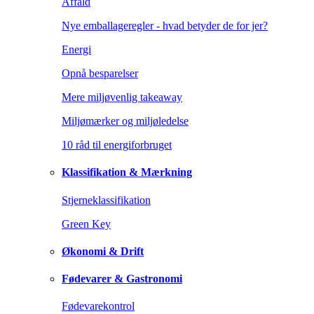
Affald
Nye emballageregler - hvad betyder de for jer?
Energi
Opnå besparelser
Mere miljøvenlig takeaway
Miljømærker og miljøledelse
10 råd til energiforbruget
Klassifikation & Mærkning
Stjerneklassifikation
Green Key
Økonomi & Drift
Fødevarer & Gastronomi
Fødevarekontrol