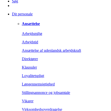
Søg
Dit personale
Ansættelse
Arbejdsmiljø
Arbejdstid
Ansættelse af udenlandsk arbejdskraft
Direktører
Klausuler
Loyalitetspligt
Løngennemsigtighed
Stillingsannonce og jobsamtale
Vikarer
Virksomhedsoverdragelse