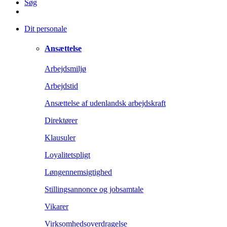
Søg
Dit personale
Ansættelse
Arbejdsmiljø
Arbejdstid
Ansættelse af udenlandsk arbejdskraft
Direktører
Klausuler
Loyalitetspligt
Løngennemsigtighed
Stillingsannonce og jobsamtale
Vikarer
Virksomhedsoverdragelse