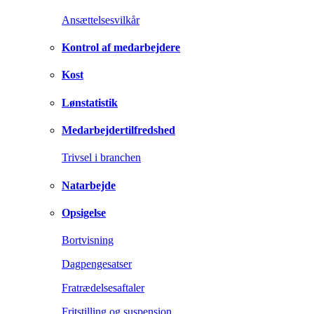
Ansættelsesvilkår
Kontrol af medarbejdere
Kost
Lønstatistik
Medarbejdertilfredshed
Trivsel i branchen
Natarbejde
Opsigelse
Bortvisning
Dagpengesatser
Fratrædelsesaftaler
Fritstilling og suspension