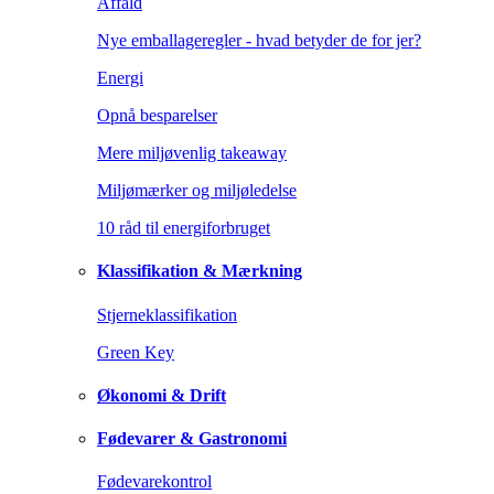
Affald
Nye emballageregler - hvad betyder de for jer?
Energi
Opnå besparelser
Mere miljøvenlig takeaway
Miljømærker og miljøledelse
10 råd til energiforbruget
Klassifikation & Mærkning
Stjerneklassifikation
Green Key
Økonomi & Drift
Fødevarer & Gastronomi
Fødevarekontrol