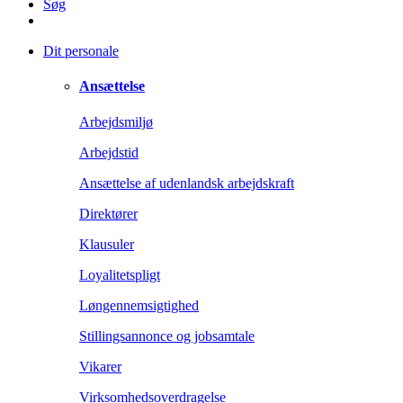
Søg
Dit personale
Ansættelse
Arbejdsmiljø
Arbejdstid
Ansættelse af udenlandsk arbejdskraft
Direktører
Klausuler
Loyalitetspligt
Løngennemsigtighed
Stillingsannonce og jobsamtale
Vikarer
Virksomhedsoverdragelse