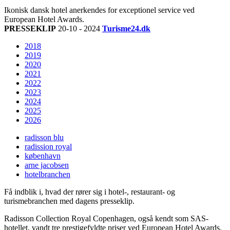
Ikonisk dansk hotel anerkendes for exceptionel service ved
European Hotel Awards.
PRESSEKLIP
20-10 - 2024
Turisme24.dk
2018
2019
2020
2021
2022
2023
2024
2025
2026
radisson blu
radission royal
københavn
arne jacobsen
hotelbranchen
Få indblik i, hvad der rører sig i hotel-, restaurant- og
turismebranchen med dagens presseklip.
Radisson Collection Royal Copenhagen, også kendt som SAS-
hotellet, vandt tre prestigefyldte priser ved European Hotel Awards.