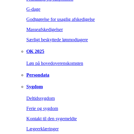
G-dage
Godtgørelse for usaglig afskedigelse
Masseafskedigelser
Særligt beskyttede lønmodtagere
OK 2025
Løn på hovedoverenskomsten
Persondata
Sygdom
Deltidssygdom
Ferie og sygdom
Kontakt til den sygemeldte
Lægeerklæringer