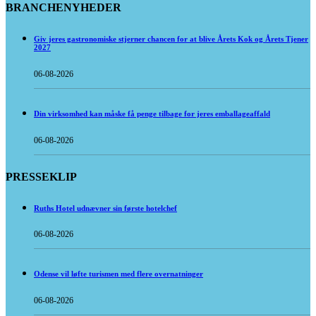
BRANCHENYHEDER
Giv jeres gastronomiske stjerner chancen for at blive Årets Kok og Årets Tjener
2027
06-08-2026
Din virksomhed kan måske få penge tilbage for jeres emballageaffald
06-08-2026
PRESSEKLIP
Ruths Hotel udnævner sin første hotelchef
06-08-2026
Odense vil løfte turismen med flere overnatninger
06-08-2026