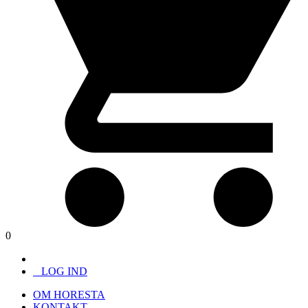
0
LOG IND
OM HORESTA
KONTAKT