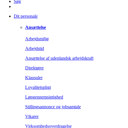
Søg
Dit personale
Ansættelse
Arbejdsmiljø
Arbejdstid
Ansættelse af udenlandsk arbejdskraft
Direktører
Klausuler
Loyalitetspligt
Løngennemsigtighed
Stillingsannonce og jobsamtale
Vikarer
Virksomhedsoverdragelse