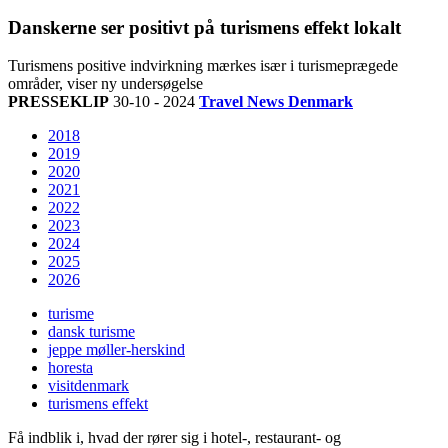
Danskerne ser positivt på turismens effekt lokalt
Turismens positive indvirkning mærkes især i turismeprægede
områder, viser ny undersøgelse
PRESSEKLIP
30-10 - 2024
Travel News Denmark
2018
2019
2020
2021
2022
2023
2024
2025
2026
turisme
dansk turisme
jeppe møller-herskind
horesta
visitdenmark
turismens effekt
Få indblik i, hvad der rører sig i hotel-, restaurant- og