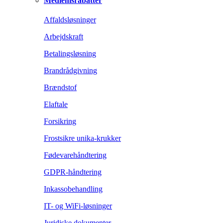
Medlemsrabatter
Affaldsløsninger
Arbejdskraft
Betalingsløsning
Brandrådgivning
Brændstof
Elaftale
Forsikring
Frostsikre unika-krukker
Fødevarehåndtering
GDPR-håndtering
Inkassobehandling
IT- og WiFi-løsninger
Juridiske dokumenter