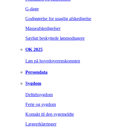
G-dage
Godtgørelse for usaglig afskedigelse
Masseafskedigelser
Særligt beskyttede lønmodtagere
OK 2025
Løn på hovedoverenskomsten
Persondata
Sygdom
Deltidssygdom
Ferie og sygdom
Kontakt til den sygemeldte
Lægeerklæringer