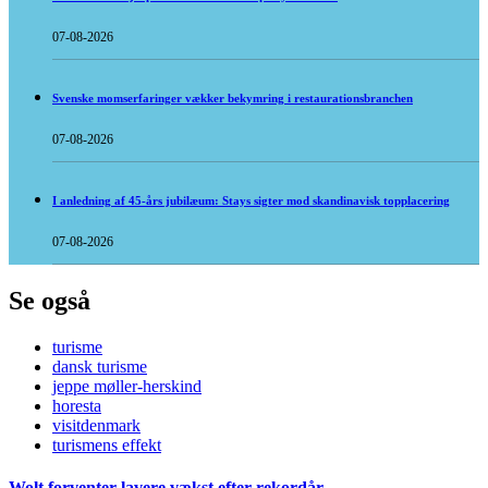
07-08-2026
Svenske momserfaringer vækker bekymring i restaurationsbranchen
07-08-2026
I anledning af 45-års jubilæum: Stays sigter mod skandinavisk topplacering
07-08-2026
Se også
turisme
dansk turisme
jeppe møller-herskind
horesta
visitdenmark
turismens effekt
Wolt forventer lavere vækst efter rekordår