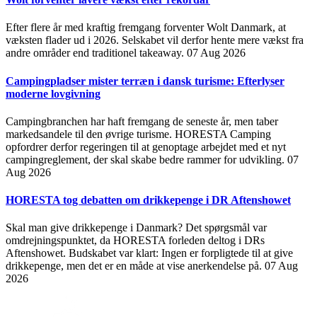
Efter flere år med kraftig fremgang forventer Wolt Danmark, at
væksten flader ud i 2026. Selskabet vil derfor hente mere vækst fra
andre områder end traditionel takeaway.
07 Aug 2026
Campingpladser mister terræn i dansk turisme: Efterlyser
moderne lovgivning
Campingbranchen har haft fremgang de seneste år, men taber
markedsandele til den øvrige turisme. HORESTA Camping
opfordrer derfor regeringen til at genoptage arbejdet med et nyt
campingreglement, der skal skabe bedre rammer for udvikling.
07
Aug 2026
HORESTA tog debatten om drikkepenge i DR Aftenshowet
Skal man give drikkepenge i Danmark? Det spørgsmål var
omdrejningspunktet, da HORESTA forleden deltog i DRs
Aftenshowet. Budskabet var klart: Ingen er forpligtede til at give
drikkepenge, men det er en måde at vise anerkendelse på.
07 Aug
2026