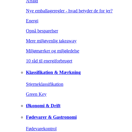
Affald
Nye emballageregler - hvad betyder de for jer?
Energi
Opnå besparelser
Mere miljøvenlig takeaway
Miljømærker og miljøledelse
10 råd til energiforbruget
Klassifikation & Mærkning
Stjerneklassifikation
Green Key
Økonomi & Drift
Fødevarer & Gastronomi
Fødevarekontrol