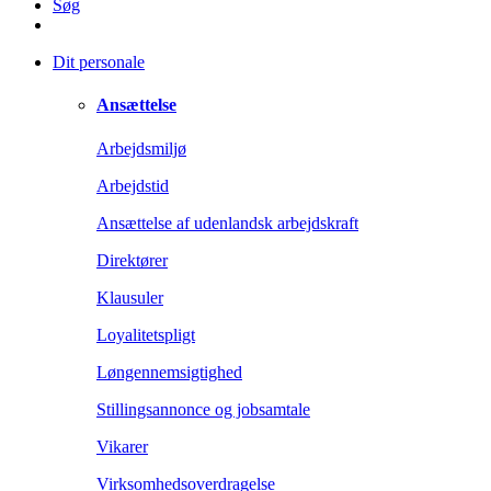
Søg
Dit personale
Ansættelse
Arbejdsmiljø
Arbejdstid
Ansættelse af udenlandsk arbejdskraft
Direktører
Klausuler
Loyalitetspligt
Løngennemsigtighed
Stillingsannonce og jobsamtale
Vikarer
Virksomhedsoverdragelse