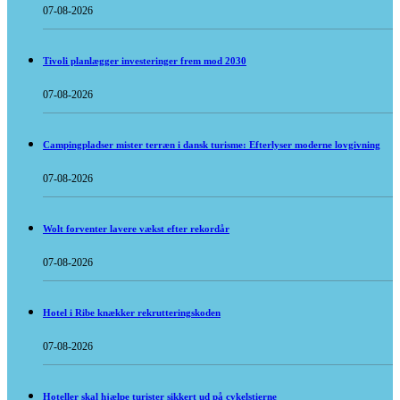
07-08-2026
Tivoli planlægger investeringer frem mod 2030
07-08-2026
Campingpladser mister terræn i dansk turisme: Efterlyser moderne lovgivning
07-08-2026
Wolt forventer lavere vækst efter rekordår
07-08-2026
Hotel i Ribe knækker rekrutteringskoden
07-08-2026
Hoteller skal hjælpe turister sikkert ud på cykelstierne