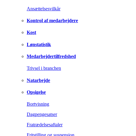
Ansættelsesvilkår
Kontrol af medarbejdere
Kost
Lønstatistik
Medarbejdertilfredshed
Trivsel i branchen
Natarbejde
Opsigelse
Bortvisning
Dagpengesatser
Fratrædelsesaftaler
Fritstilling og suspension