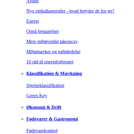
Affald
Nye emballageregler - hvad betyder de for jer?
Energi
Opnå besparelser
Mere miljøvenlig takeaway
Miljømærker og miljøledelse
10 råd til energiforbruget
Klassifikation & Mærkning
Stjerneklassifikation
Green Key
Økonomi & Drift
Fødevarer & Gastronomi
Fødevarekontrol