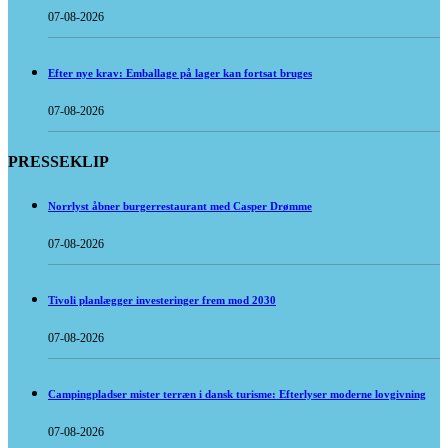
07-08-2026
Efter nye krav: Emballage på lager kan fortsat bruges
07-08-2026
PRESSEKLIP
Norrlyst åbner burgerrestaurant med Casper Drømme
07-08-2026
Tivoli planlægger investeringer frem mod 2030
07-08-2026
Campingpladser mister terræn i dansk turisme: Efterlyser moderne lovgivning
07-08-2026