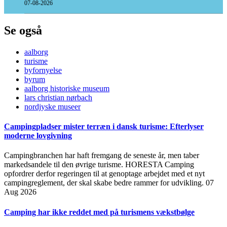
07-08-2026
Se også
aalborg
turisme
byfornyelse
byrum
aalborg historiske museum
lars christian nørbach
nordjyske museer
Campingpladser mister terræn i dansk turisme: Efterlyser
moderne lovgivning
Campingbranchen har haft fremgang de seneste år, men taber
markedsandele til den øvrige turisme. HORESTA Camping
opfordrer derfor regeringen til at genoptage arbejdet med et nyt
campingreglement, der skal skabe bedre rammer for udvikling.
07
Aug 2026
Camping har ikke reddet med på turismens vækstbølge