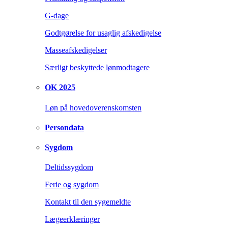
G-dage
Godtgørelse for usaglig afskedigelse
Masseafskedigelser
Særligt beskyttede lønmodtagere
OK 2025
Løn på hovedoverenskomsten
Persondata
Sygdom
Deltidssygdom
Ferie og sygdom
Kontakt til den sygemeldte
Lægeerklæringer