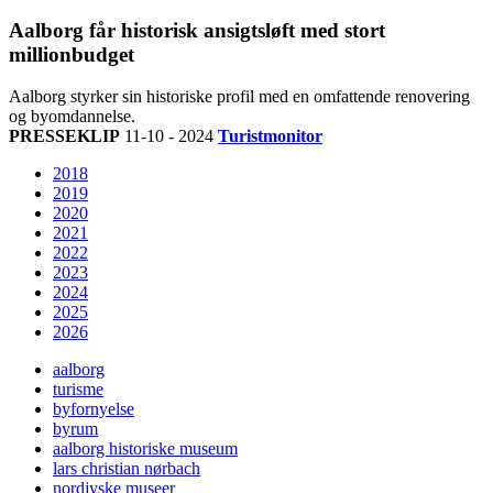
Aalborg får historisk ansigtsløft med stort
millionbudget
Aalborg styrker sin historiske profil med en omfattende renovering
og byomdannelse.
PRESSEKLIP
11-10 - 2024
Turistmonitor
2018
2019
2020
2021
2022
2023
2024
2025
2026
aalborg
turisme
byfornyelse
byrum
aalborg historiske museum
lars christian nørbach
nordjyske museer