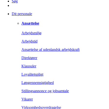
Søg
Dit personale
Ansættelse
Arbejdsmiljø
Arbejdstid
Ansættelse af udenlandsk arbejdskraft
Direktører
Klausuler
Loyalitetspligt
Løngennemsigtighed
Stillingsannonce og jobsamtale
Vikarer
Virksomhedsoverdragelse