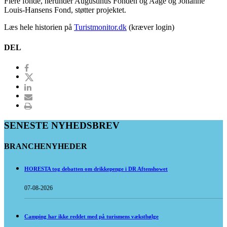
Flere fonde, herunder Augustinus Fonden og Aage og Johanne
Louis-Hansens Fond, støtter projektet.
Læs hele historien på
Turistmonitor.dk
(kræver login)
DEL
SENESTE NYHEDSBREV
BRANCHENYHEDER
HORESTA tog debatten om drikkepenge i DR Aftenshowet
07-08-2026
Camping har ikke reddet med på turismens vækstbølge