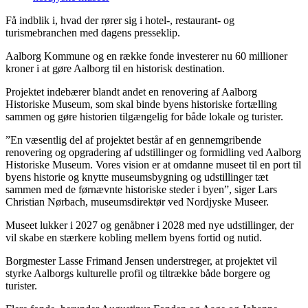
Få indblik i, hvad der rører sig i hotel-, restaurant- og
turismebranchen med dagens presseklip.
Aalborg Kommune og en række fonde investerer nu 60 millioner
kroner i at gøre Aalborg til en historisk destination.
Projektet indebærer blandt andet en renovering af Aalborg
Historiske Museum, som skal binde byens historiske fortælling
sammen og gøre historien tilgængelig for både lokale og turister.
”En væsentlig del af projektet består af en gennemgribende
renovering og opgradering af udstillinger og formidling ved Aalborg
Historiske Museum. Vores vision er at omdanne museet til en port til
byens historie og knytte museumsbygning og udstillinger tæt
sammen med de førnævnte historiske steder i byen”, siger Lars
Christian Nørbach, museumsdirektør ved Nordjyske Museer.
Museet lukker i 2027 og genåbner i 2028 med nye udstillinger, der
vil skabe en stærkere kobling mellem byens fortid og nutid.
Borgmester Lasse Frimand Jensen understreger, at projektet vil
styrke Aalborgs kulturelle profil og tiltrække både borgere og
turister.