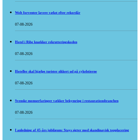
Wolt forventer lavere vækst efter rekordår
07-08-2026
Hotel i Ribe knækker rekrutteringskoden
07-08-2026
Hoteller skal hjælpe turister sikkert ud på cykelstierne
07-08-2026
Svenske momserfaringer vækker bekymring i restaurationsbranchen
07-08-2026
I anledning af 45-års jubilæum: Stays sigter mod skandinavisk topplacering