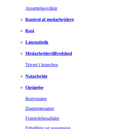
Ansættelsesvilkår
Kontrol af medarbejdere
Kost
Lønstatistik
Medarbejdertilfredshed
Trivsel i branchen
Natarbejde
Opsigelse
Bortvisning
Dagpengesatser
Fratrædelsesaftaler
Fritstilling og suspension