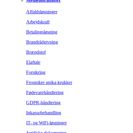
Medlemsrabatter
Affaldsløsninger
Arbejdskraft
Betalingsløsning
Brandrådgivning
Brændstof
Elaftale
Forsikring
Frostsikre unika-krukker
Fødevarehåndtering
GDPR-håndtering
Inkassobehandling
IT- og WiFi-løsninger
Juridiske dokumenter