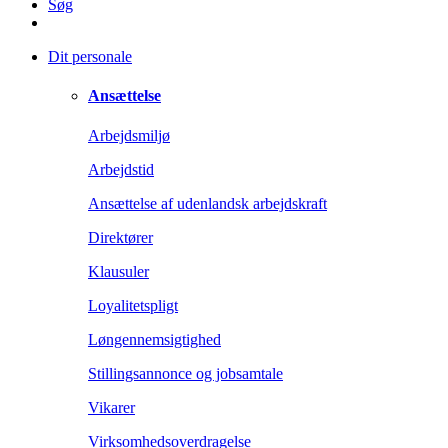
Søg
Dit personale
Ansættelse
Arbejdsmiljø
Arbejdstid
Ansættelse af udenlandsk arbejdskraft
Direktører
Klausuler
Loyalitetspligt
Løngennemsigtighed
Stillingsannonce og jobsamtale
Vikarer
Virksomhedsoverdragelse