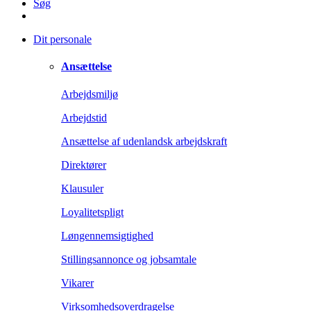
Søg
Dit personale
Ansættelse
Arbejdsmiljø
Arbejdstid
Ansættelse af udenlandsk arbejdskraft
Direktører
Klausuler
Loyalitetspligt
Løngennemsigtighed
Stillingsannonce og jobsamtale
Vikarer
Virksomhedsoverdragelse