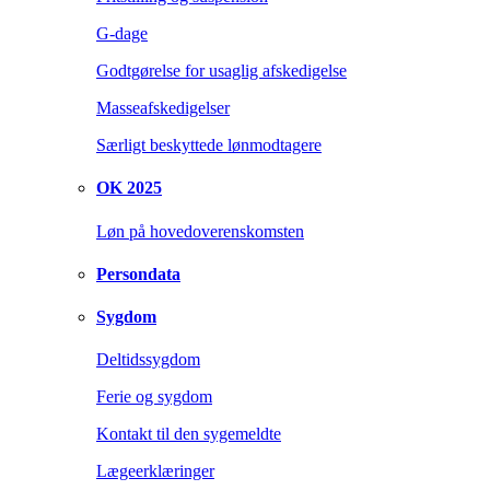
G-dage
Godtgørelse for usaglig afskedigelse
Masseafskedigelser
Særligt beskyttede lønmodtagere
OK 2025
Løn på hovedoverenskomsten
Persondata
Sygdom
Deltidssygdom
Ferie og sygdom
Kontakt til den sygemeldte
Lægeerklæringer