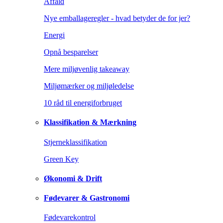
Affald
Nye emballageregler - hvad betyder de for jer?
Energi
Opnå besparelser
Mere miljøvenlig takeaway
Miljømærker og miljøledelse
10 råd til energiforbruget
Klassifikation & Mærkning
Stjerneklassifikation
Green Key
Økonomi & Drift
Fødevarer & Gastronomi
Fødevarekontrol