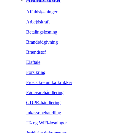
Medlemsrabatter
Affaldsløsninger
Arbejdskraft
Betalingsløsning
Brandrådgivning
Brændstof
Elaftale
Forsikring
Frostsikre unika-krukker
Fødevarehåndtering
GDPR-håndtering
Inkassobehandling
IT- og WiFi-løsninger
Juridiske dokumenter