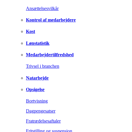
Ansættelsesvilkår
Kontrol af medarbejdere
Kost
Lønstatistik
Medarbejdertilfredshed
Trivsel i branchen
Natarbejde
Opsigelse
Bortvisning
Dagpengesatser
Fratrædelsesaftaler
Fritstilling og suspension