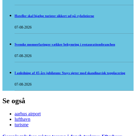
Hoteller skal hjælpe turister sikkert ud på cykelstierne
07-08-2026
Svenske momserfaringer vækker bekymring i restaurationsbranchen
07-08-2026
I anledning af 45-års jubilæum: Stays sigter mod skandinavisk topplacering
07-08-2026
Se også
aarhus airport
lufthavn
turisme