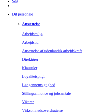
Søg
Dit personale
Ansættelse
Arbejdsmiljø
Arbejdstid
Ansættelse af udenlandsk arbejdskraft
Direktører
Klausuler
Loyalitetspligt
Løngennemsigtighed
Stillingsannonce og jobsamtale
Vikarer
Virksomhedsoverdragelse