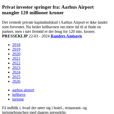
Privat investor springer fra: Aarhus Airport
mangler 120 millioner kroner
Det ventede private kapitalindskud i Aarhus Airport er ikke landet
som forventet. Nu beder lufthavnen om mere tid til at finde en
partner, men i nær fremtid er der brug for 120 mio. kroner.
PRESSEKLIP
22-03 - 2024
Randers Amtsavis
2018
2019
2020
2021
2022
2023
2024
2025
2026
aarhus airport
lufthavn
turisme
Få indblik i, hvad der rører sig i hotel-, restaurant- og
turismebranchen med dagens presseklip.