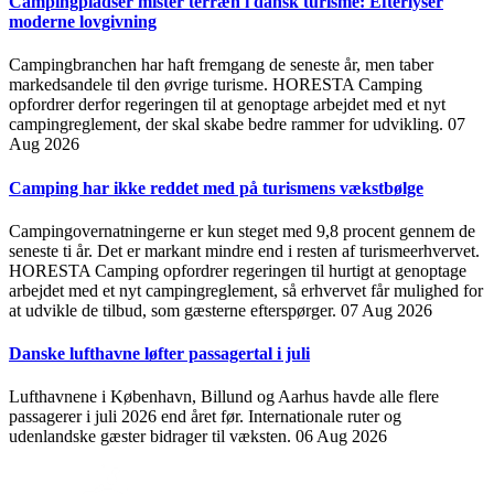
Campingpladser mister terræn i dansk turisme: Efterlyser
moderne lovgivning
Campingbranchen har haft fremgang de seneste år, men taber
markedsandele til den øvrige turisme. HORESTA Camping
opfordrer derfor regeringen til at genoptage arbejdet med et nyt
campingreglement, der skal skabe bedre rammer for udvikling.
07
Aug 2026
Camping har ikke reddet med på turismens vækstbølge
Campingovernatningerne er kun steget med 9,8 procent gennem de
seneste ti år. Det er markant mindre end i resten af turismeerhvervet.
HORESTA Camping opfordrer regeringen til hurtigt at genoptage
arbejdet med et nyt campingreglement, så erhvervet får mulighed for
at udvikle de tilbud, som gæsterne efterspørger.
07 Aug 2026
Danske lufthavne løfter passagertal i juli
Lufthavnene i København, Billund og Aarhus havde alle flere
passagerer i juli 2026 end året før. Internationale ruter og
udenlandske gæster bidrager til væksten.
06 Aug 2026