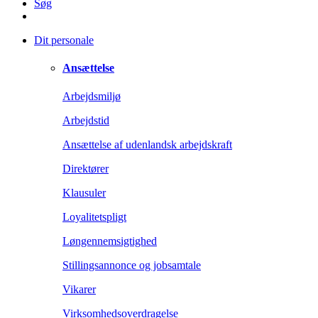
Søg
Dit personale
Ansættelse
Arbejdsmiljø
Arbejdstid
Ansættelse af udenlandsk arbejdskraft
Direktører
Klausuler
Loyalitetspligt
Løngennemsigtighed
Stillingsannonce og jobsamtale
Vikarer
Virksomhedsoverdragelse