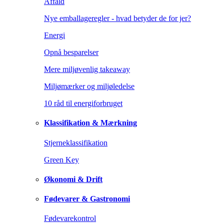
Affald
Nye emballageregler - hvad betyder de for jer?
Energi
Opnå besparelser
Mere miljøvenlig takeaway
Miljømærker og miljøledelse
10 råd til energiforbruget
Klassifikation & Mærkning
Stjerneklassifikation
Green Key
Økonomi & Drift
Fødevarer & Gastronomi
Fødevarekontrol