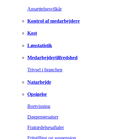
Ansættelsesvilkår
Kontrol af medarbejdere
Kost
Lønstatistik
Medarbejdertilfredshed
Trivsel i branchen
Natarbejde
Opsigelse
Bortvisning
Dagpengesatser
Fratrædelsesaftaler
Fritstilling og suspension