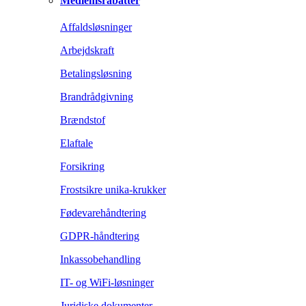
Medlemsrabatter
Affaldsløsninger
Arbejdskraft
Betalingsløsning
Brandrådgivning
Brændstof
Elaftale
Forsikring
Frostsikre unika-krukker
Fødevarehåndtering
GDPR-håndtering
Inkassobehandling
IT- og WiFi-løsninger
Juridiske dokumenter