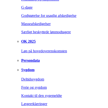
G-dage
Godtgørelse for usaglig afskedigelse
Masseafskedigelser
Særligt beskyttede lønmodtagere
OK 2025
Løn på hovedoverenskomsten
Persondata
Sygdom
Deltidssygdom
Ferie og sygdom
Kontakt til den sygemeldte
Lægeerklæringer