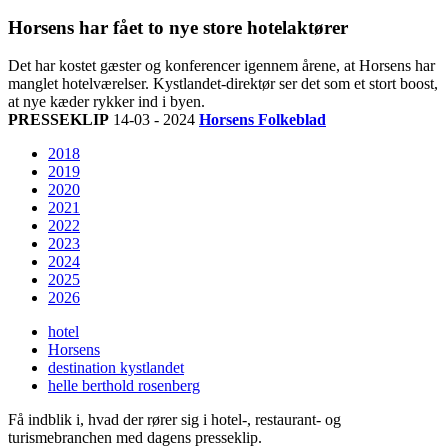
Horsens har fået to nye store hotelaktører
Det har kostet gæster og konferencer igennem årene, at Horsens har
manglet hotelværelser. Kystlandet-direktør ser det som et stort boost,
at nye kæder rykker ind i byen.
PRESSEKLIP
14-03 - 2024
Horsens Folkeblad
2018
2019
2020
2021
2022
2023
2024
2025
2026
hotel
Horsens
destination kystlandet
helle berthold rosenberg
Få indblik i, hvad der rører sig i hotel-, restaurant- og
turismebranchen med dagens presseklip.