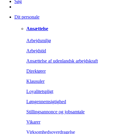
Søg
Dit personale
Ansættelse
Arbejdsmiljø
Arbejdstid
Ansættelse af udenlandsk arbejdskraft
Direktører
Klausuler
Loyalitetspligt
Løngennemsigtighed
Stillingsannonce og jobsamtale
Vikarer
Virksomhedsoverdragelse