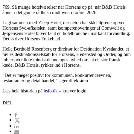
769. Så mange hotelværelser når Horsens op på, når B&B Hotels
åbner i det gamle rådhus i midtbyen i foråret 2026.
Lagt sammen med Zleep Hotel, der netop har slået dørene op ved
Horsens Syd-afkørslen, samt kæmperenoveringer af Comwell og
Jørgensens Hotel bliver facit en hotelbranche i markant forvandling.
Det skriver Horsens Folkeblad.
Helle Berthold Rosenberg er direktør for Destination Kystlandet, et
fælles destinationsselskab for Horsens, Hedensted og Odder, og hun
jubler over ikke mindst denne uges nyhed om, at en stor fransk
kæde, B&B Hotels, rykker ind i Horsens.
"Det er meget positivt for kommunen, konkurrenceevnen,
restauranter og detailhandel," siger direktøren.
Læs hele historien på
hsfo.dk
– kræver login
DEL