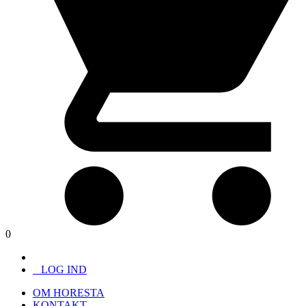
0
LOG IND
OM HORESTA
KONTAKT