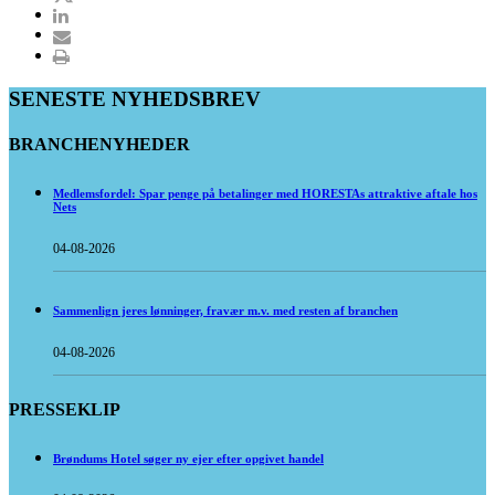
SENESTE NYHEDSBREV
BRANCHENYHEDER
Medlemsfordel: Spar penge på betalinger med HORESTAs attraktive aftale hos
Nets
04-08-2026
Sammenlign jeres lønninger, fravær m.v. med resten af branchen
04-08-2026
PRESSEKLIP
Brøndums Hotel søger ny ejer efter opgivet handel