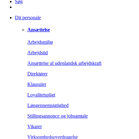
Søg
Dit personale
Ansættelse
Arbejdsmiljø
Arbejdstid
Ansættelse af udenlandsk arbejdskraft
Direktører
Klausuler
Loyalitetspligt
Løngennemsigtighed
Stillingsannonce og jobsamtale
Vikarer
Virksomhedsoverdragelse