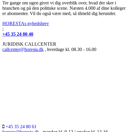
Tre gange om ugen giver vi dig overblik over, hvad der sker i
branchen og på den politiske scene. Næsten 4.000 af dine kolleger
er abonnenter. Vil du også være med, så tilmeld dig herunder.
HORESTAs nyhedsbrev
;
+45 35 24 80 40
JURIDISK CALLCENTER
callcenter@horesta.dk
, hverdage kl. 08.30 - 16.00
+45 35 24 80 61
horesta@horesta.dk
, mandag kl. 9-12 / onsdag kl. 12-16.