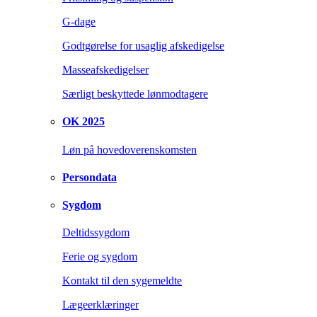
G-dage
Godtgørelse for usaglig afskedigelse
Masseafskedigelser
Særligt beskyttede lønmodtagere
OK 2025
Løn på hovedoverenskomsten
Persondata
Sygdom
Deltidssygdom
Ferie og sygdom
Kontakt til den sygemeldte
Lægeerklæringer