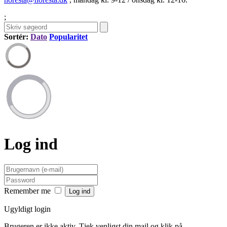
;
Sortér:
Dato
Popularitet
Log ind
Remember me
Ugyldigt login
Brugeren er ikke aktiv. Tjek venligst din mail og klik på