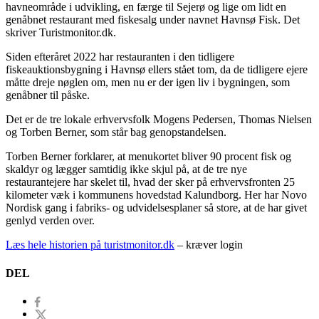
havneområde i udvikling, en færge til Sejerø og lige om lidt en
genåbnet restaurant med fiskesalg under navnet Havnsø Fisk. Det
skriver Turistmonitor.dk.
Siden efteråret 2022 har restauranten i den tidligere
fiskeauktionsbygning i Havnsø ellers stået tom, da de tidligere ejere
måtte dreje nøglen om, men nu er der igen liv i bygningen, som
genåbner til påske.
Det er de tre lokale erhvervsfolk Mogens Pedersen, Thomas Nielsen
og Torben Berner, som står bag genopstandelsen.
Torben Berner forklarer, at menukortet bliver 90 procent fisk og
skaldyr og lægger samtidig ikke skjul på, at de tre nye
restaurantejere har skelet til, hvad der sker på erhvervsfronten 25
kilometer væk i kommunens hovedstad Kalundborg. Her har Novo
Nordisk gang i fabriks- og udvidelsesplaner så store, at de har givet
genlyd verden over.
Læs hele historien på turistmonitor.dk
– kræver login
DEL