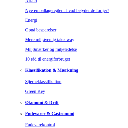
Affald
Nye emballageregler - hvad betyder de for jer?
Energi
Opnå besparelser
Mere miljøvenlig takeaway
Miljømærker og miljøledelse
10 råd til energiforbruget
Klassifikation & Mærkning
Stjerneklassifikation
Green Key
Økonomi & Drift
Fødevarer & Gastronomi
Fødevarekontrol