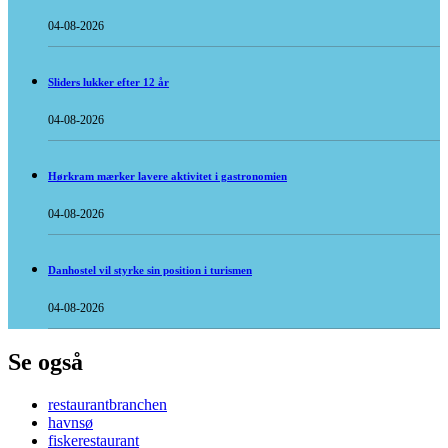
04-08-2026
Sliders lukker efter 12 år
04-08-2026
Hørkram mærker lavere aktivitet i gastronomien
04-08-2026
Danhostel vil styrke sin position i turismen
04-08-2026
Se også
restaurantbranchen
havnsø
fiskerestaurant