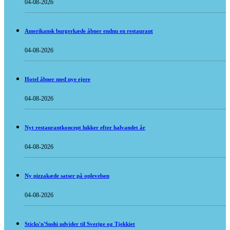
04-08-2026
Amerikansk burgerkæde åbner endnu en restaurant
04-08-2026
Hotel åbner med nye ejere
04-08-2026
Nyt restaurantkoncept lukker efter halvandet år
04-08-2026
Ny pizzakæde satser på oplevelsen
04-08-2026
Sticks'n'Sushi udvider til Sverige og Tjekkiet