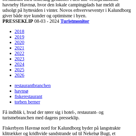
havneby Havnsø, hvor den lokale campingplads har meldt alt
udsolgt på hyttesiden i vinter. Novos erhvervseventyr i Kalundborg
giver både nye kunder og optimisme i byen.
PRESSEKLIP
08-03 - 2024
Turistmonitor
2018
2019
2020
2021
2022
2023
2024
2025
2026
restaurantbranchen
havnsø
fiskerestaurant
torben berner
Få indblik i, hvad der rører sig i hotel-, restaurant- og
turismebranchen med dagens presseklip.
Fiskerbyen Havnsø nord for Kalundborg byder på langstrakte
klitrækker og kridhvide sandstrande ud til Nekelsø Bugt, et