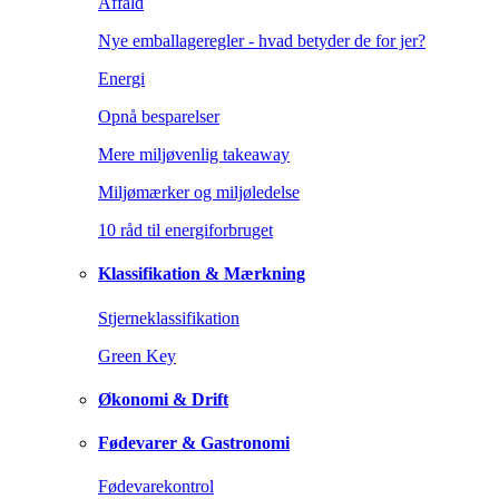
Affald
Nye emballageregler - hvad betyder de for jer?
Energi
Opnå besparelser
Mere miljøvenlig takeaway
Miljømærker og miljøledelse
10 råd til energiforbruget
Klassifikation & Mærkning
Stjerneklassifikation
Green Key
Økonomi & Drift
Fødevarer & Gastronomi
Fødevarekontrol