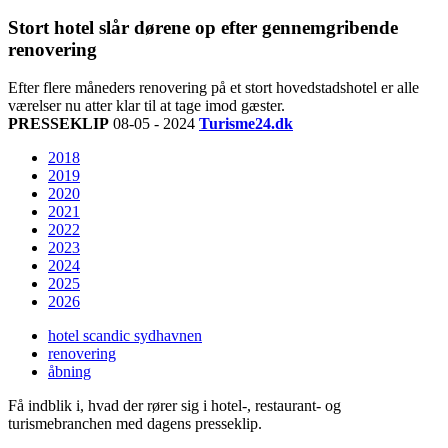
Stort hotel slår dørene op efter gennemgribende
renovering
Efter flere måneders renovering på et stort hovedstadshotel er alle
værelser nu atter klar til at tage imod gæster.
PRESSEKLIP
08-05 - 2024
Turisme24.dk
2018
2019
2020
2021
2022
2023
2024
2025
2026
hotel scandic sydhavnen
renovering
åbning
Få indblik i, hvad der rører sig i hotel-, restaurant- og
turismebranchen med dagens presseklip.