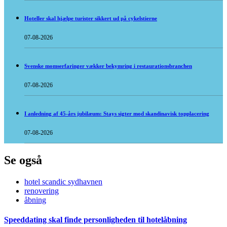
Hoteller skal hjælpe turister sikkert ud på cykelstierne
07-08-2026
Svenske momserfaringer vækker bekymring i restaurationsbranchen
07-08-2026
I anledning af 45-års jubilæum: Stays sigter mod skandinavisk topplacering
07-08-2026
Se også
hotel scandic sydhavnen
renovering
åbning
Speeddating skal finde personligheden til hotelåbning