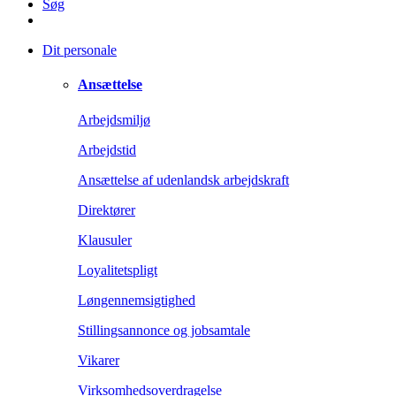
Søg
Dit personale
Ansættelse
Arbejdsmiljø
Arbejdstid
Ansættelse af udenlandsk arbejdskraft
Direktører
Klausuler
Loyalitetspligt
Løngennemsigtighed
Stillingsannonce og jobsamtale
Vikarer
Virksomhedsoverdragelse