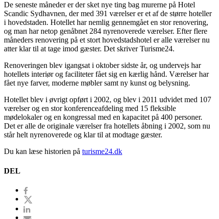
De seneste måneder er der sket nye ting bag murerne på Hotel
Scandic Sydhavnen, der med 391 værelser er et af de større hoteller
i hovedstaden. Hotellet har nemlig gennemgået en stor renovering,
og man har netop genåbnet 284 nyrenoverede værelser. Efter flere
måneders renovering på et stort hovedstadshotel er alle værelser nu
atter klar til at tage imod gæster. Det skriver Turisme24.
Renoveringen blev igangsat i oktober sidste år, og undervejs har
hotellets interiør og faciliteter fået sig en kærlig hånd. Værelser har
fået nye farver, moderne møbler samt ny kunst og belysning.
Hotellet blev i øvrigt opført i 2002, og blev i 2011 udvidet med 107
værelser og en stor konferenceafdeling med 15 fleksible
mødelokaler og en kongressal med en kapacitet på 400 personer.
Det er alle de originale værelser fra hotellets åbning i 2002, som nu
står helt nyrenoverede og klar til at modtage gæster.
Du kan læse historien på
turisme24.dk
DEL