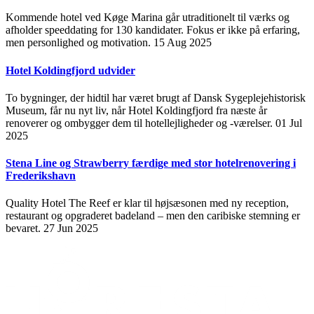
Kommende hotel ved Køge Marina går utraditionelt til værks og
afholder speeddating for 130 kandidater. Fokus er ikke på erfaring,
men personlighed og motivation.
15 Aug 2025
Hotel Koldingfjord udvider
To bygninger, der hidtil har været brugt af Dansk Sygeplejehistorisk
Museum, får nu nyt liv, når Hotel Koldingfjord fra næste år
renoverer og ombygger dem til hotellejligheder og -værelser.
01 Jul
2025
Stena Line og Strawberry færdige med stor hotelrenovering i
Frederikshavn
Quality Hotel The Reef er klar til højsæsonen med ny reception,
restaurant og opgraderet badeland – men den caribiske stemning er
bevaret.
27 Jun 2025