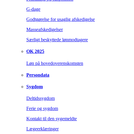
G-dage
Godtgørelse for usaglig afskedigelse
Masseafskedigelser
Særligt beskyttede lønmodtagere
OK 2025
Løn på hovedoverenskomsten
Persondata
Sygdom
Deltidssygdom
Ferie og sygdom
Kontakt til den sygemeldte
Lægeerklæringer