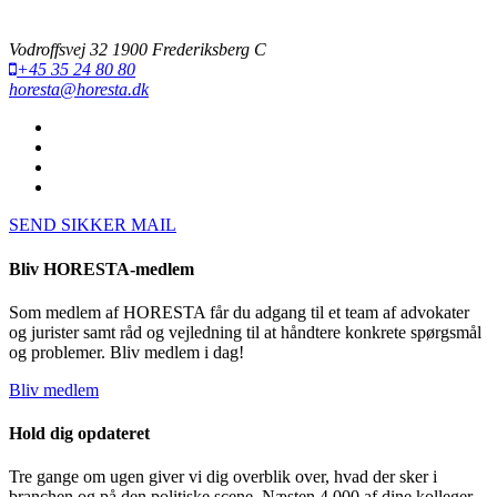
Vodroffsvej 32 1900 Frederiksberg C
+45 35 24 80 80
horesta@horesta.dk
SEND SIKKER MAIL
Bliv HORESTA-medlem
Som medlem af HORESTA får du adgang til et team af advokater
og jurister samt råd og vejledning til at håndtere konkrete spørgsmål
og problemer. Bliv medlem i dag!
Bliv medlem
Hold dig opdateret
Tre gange om ugen giver vi dig overblik over, hvad der sker i
branchen og på den politiske scene. Næsten 4.000 af dine kolleger