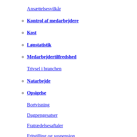
Ansættelsesvilkår
Kontrol af medarbejdere
Kost
Lønstatistik
Medarbejdertilfredshed
Trivsel i branchen
Natarbejde
Opsigelse
Bortvisning
Dagpengesatser
Fratrædelsesaftaler
Fritstilling og suspension