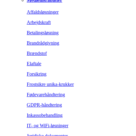
Medlemsrabatter
Affaldsløsninger
Arbejdskraft
Betalingsløsning
Brandrådgivning
Brændstof
Elaftale
Forsikring
Frostsikre unika-krukker
Fødevarehåndtering
GDPR-håndtering
Inkassobehandling
IT- og WiFi-løsninger
Juridiske dokumenter