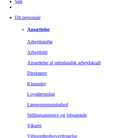
Søg
Dit personale
Ansættelse
Arbejdsmiljø
Arbejdstid
Ansættelse af udenlandsk arbejdskraft
Direktører
Klausuler
Loyalitetspligt
Løngennemsigtighed
Stillingsannonce og jobsamtale
Vikarer
Virksomhedsoverdragelse