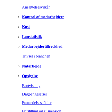
Ansættelsesvilkår
Kontrol af medarbejdere
Kost
Lønstatistik
Medarbejdertilfredshed
Trivsel i branchen
Natarbejde
Opsigelse
Bortvisning
Dagpengesatser
Fratrædelsesaftaler
Fritstilling og suspension