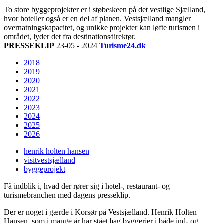
To store byggeprojekter er i støbeskeen på det vestlige Sjælland,
hvor hoteller også er en del af planen. Vestsjælland mangler
overnatningskapacitet, og unikke projekter kan løfte turismen i
området, lyder det fra destinationsdirektør.
PRESSEKLIP
23-05 - 2024
Turisme24.dk
2018
2019
2020
2021
2022
2023
2024
2025
2026
henrik holten hansen
visitvestsjælland
byggeprojekt
Få indblik i, hvad der rører sig i hotel-, restaurant- og
turismebranchen med dagens presseklip.
Der er noget i gærde i Korsør på Vestsjælland. Henrik Holten
Hansen, som i mange år har stået bag byggerier i både ind- og