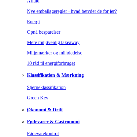
Affald
Nye emballageregler - hvad betyder de for jer?
Energi
Opnå besparelser
Mere miljøvenlig takeaway
Miljømærker og miljøledelse
10 råd til energiforbruget
Klassifikation & Mærkning
Stjerneklassifikation
Green Key
Økonomi & Drift
Fødevarer & Gastronomi
Fødevarekontrol