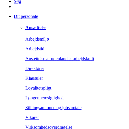
Søg
Dit personale
Ansættelse
Arbejdsmiljø
Arbejdstid
Ansættelse af udenlandsk arbejdskraft
Direktører
Klausuler
Loyalitetspligt
Løngennemsigtighed
Stillingsannonce og jobsamtale
Vikarer
Virksomhedsoverdragelse