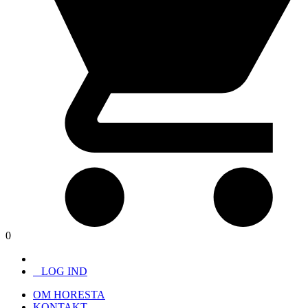
0
LOG IND
OM HORESTA
KONTAKT