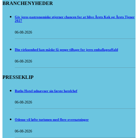
BRANCHENYHEDER
Giv jeres gastronomiske stjerner chancen for at blive Årets Kok og Årets Tjener
2027
06-08-2026
Din virksomhed kan måske få penge tilbage for jeres emballageaffald
06-08-2026
PRESSEKLIP
Ruths Hotel udnævner sin første hotelchef
06-08-2026
Odense vil løfte turismen med flere overnatninger
06-08-2026