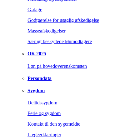
G-dage
Godtgørelse for usaglig afskedigelse
Masseafskedigelser
Særligt beskyttede lønmodtagere
OK 2025
Løn på hovedoverenskomsten
Persondata
Sygdom
Deltidssygdom
Ferie og sygdom
Kontakt til den sygemeldte
Lægeerklæringer