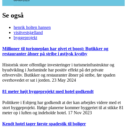
06-08-2026
Se også
henrik holten hansen
visitvestsjælland
byggeprojekt
Millioner til turismeplan har givet et boost: Butikker og
restauranter åbner på stribe i østjysk kystby
Historisk store offentlige investeringer i turismeinfrastruktur og
byudvikling i Juelsminde har positiv effekt på det private
erhvervsliv. Butikker og restauranter åbner på stribe, før spaden
overhovedet er sat i jorden.
23 May 2024
81 meter højt byggeprojekt med hotel godkendt
Politikere i Esbjerg har godkendt at der kan arbejdes videre med et
stort byggeprojekt. Ifølge planerne kommer byggeriet til at stikke 81
meter op i luften og indeholde hotel.
17 Nov 2023
Kendt hotel tager første spadestik til boliger