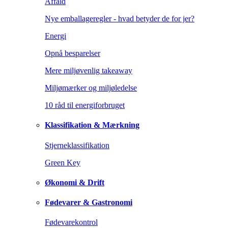
Affald
Nye emballageregler - hvad betyder de for jer?
Energi
Opnå besparelser
Mere miljøvenlig takeaway
Miljømærker og miljøledelse
10 råd til energiforbruget
Klassifikation & Mærkning
Stjerneklassifikation
Green Key
Økonomi & Drift
Fødevarer & Gastronomi
Fødevarekontrol