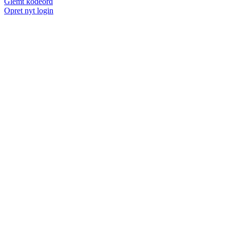
Glemt kodeord
Opret nyt login