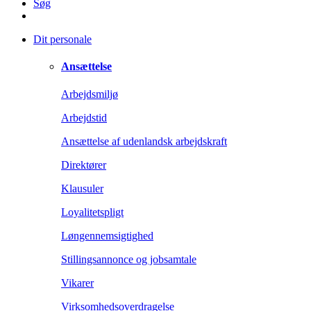
Søg
Dit personale
Ansættelse
Arbejdsmiljø
Arbejdstid
Ansættelse af udenlandsk arbejdskraft
Direktører
Klausuler
Loyalitetspligt
Løngennemsigtighed
Stillingsannonce og jobsamtale
Vikarer
Virksomhedsoverdragelse