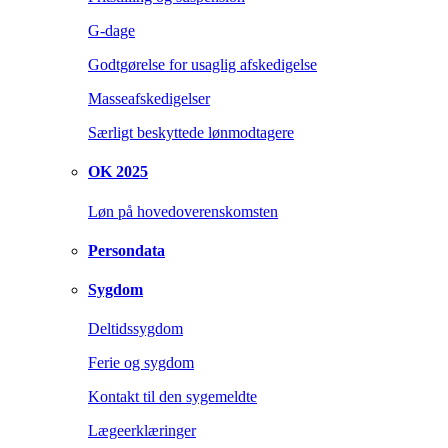
G-dage
Godtgørelse for usaglig afskedigelse
Masseafskedigelser
Særligt beskyttede lønmodtagere
OK 2025
Løn på hovedoverenskomsten
Persondata
Sygdom
Deltidssygdom
Ferie og sygdom
Kontakt til den sygemeldte
Lægeerklæringer