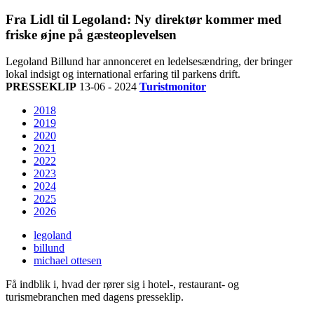
Fra Lidl til Legoland: Ny direktør kommer med
friske øjne på gæsteoplevelsen
Legoland Billund har annonceret en ledelsesændring, der bringer
lokal indsigt og international erfaring til parkens drift.
PRESSEKLIP
13-06 - 2024
Turistmonitor
2018
2019
2020
2021
2022
2023
2024
2025
2026
legoland
billund
michael ottesen
Få indblik i, hvad der rører sig i hotel-, restaurant- og
turismebranchen med dagens presseklip.