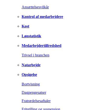
Ansættelsesvilkår
Kontrol af medarbejdere
Kost
Lønstatistik
Medarbejdertilfredshed
Trivsel i branchen
Natarbejde
Opsigelse
Bortvisning
Dagpengesatser
Fratrædelsesaftaler
Fritstilling og suspension