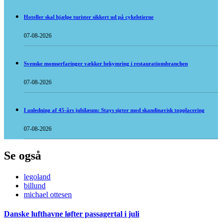
Hoteller skal hjælpe turister sikkert ud på cykelstierne
07-08-2026
Svenske momserfaringer vækker bekymring i restaurationsbranchen
07-08-2026
I anledning af 45-års jubilæum: Stays sigter mod skandinavisk topplacering
07-08-2026
Se også
legoland
billund
michael ottesen
Danske lufthavne løfter passagertal i juli