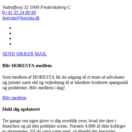
Vodroffsvej 32 1900 Frederiksberg C
+45 35 24 80 80
horesta@horesta.dk
SEND SIKKER MAIL
Bliv HORESTA-medlem
Som medlem af HORESTA får du adgang til et team af advokater
og jurister samt råd og vejledning til at håndtere konkrete spørgsmål
og problemer. Bliv medlem i dag!
Bliv medlem
Hold dig opdateret
Tre gange om ugen giver vi dig overblik over, hvad der sker i
branchen og på den politiske scene. Næsten 4.000 af dine kolleger
er abonnenter. Vil du også være med, så tilmeld dig herunder.