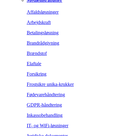
Medlemsrabatter
Affaldsløsninger
Arbejdskraft
Betalingsløsning
Brandrådgivning
Brændstof
Elaftale
Forsikring
Frostsikre unika-krukker
Fødevarehåndtering
GDPR-håndtering
Inkassobehandling
IT- og WiFi-løsninger
Juridiske dokumenter