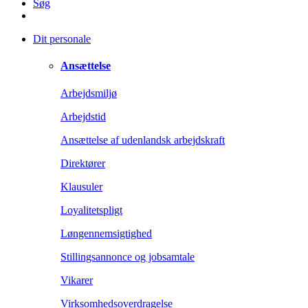
Søg
Dit personale
Ansættelse
Arbejdsmiljø
Arbejdstid
Ansættelse af udenlandsk arbejdskraft
Direktører
Klausuler
Loyalitetspligt
Løngennemsigtighed
Stillingsannonce og jobsamtale
Vikarer
Virksomhedsoverdragelse