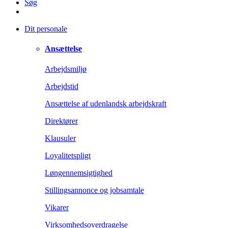
Søg
Dit personale
Ansættelse
Arbejdsmiljø
Arbejdstid
Ansættelse af udenlandsk arbejdskraft
Direktører
Klausuler
Loyalitetspligt
Løngennemsigtighed
Stillingsannonce og jobsamtale
Vikarer
Virksomhedsoverdragelse