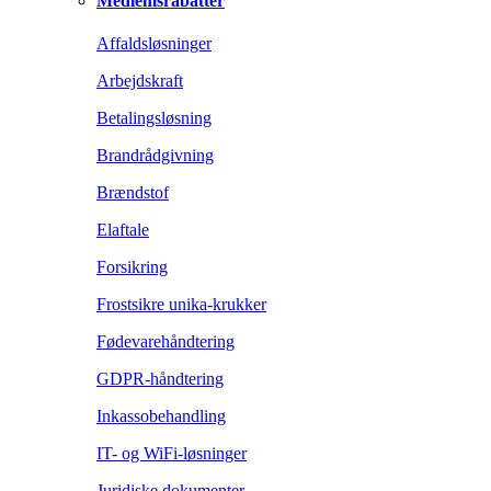
Medlemsrabatter
Affaldsløsninger
Arbejdskraft
Betalingsløsning
Brandrådgivning
Brændstof
Elaftale
Forsikring
Frostsikre unika-krukker
Fødevarehåndtering
GDPR-håndtering
Inkassobehandling
IT- og WiFi-løsninger
Juridiske dokumenter