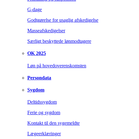
G-dage
Godtgørelse for usaglig afskedigelse
Masseafskedigelser
Særligt beskyttede lønmodtagere
OK 2025
Løn på hovedoverenskomsten
Persondata
Sygdom
Deltidssygdom
Ferie og sygdom
Kontakt til den sygemeldte
Lægeerklæringer