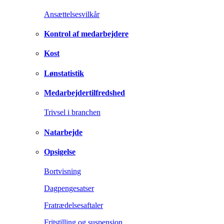
Ansættelsesvilkår
Kontrol af medarbejdere
Kost
Lønstatistik
Medarbejdertilfredshed
Trivsel i branchen
Natarbejde
Opsigelse
Bortvisning
Dagpengesatser
Fratrædelsesaftaler
Fritstilling og suspension