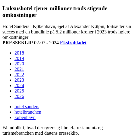
Luksushotel tjener millioner trods stigende
omkostninger
Hotel Sanders i København, ejet af Alexander Kølpin, fortsætter sin
succes med en bundlinje på 5,2 millioner kroner i 2023 trods højere
omkostninger
PRESSEKLIP
02-07 - 2024
Ekstrabladet
2018
2019
2020
2021
2022
2023
2024
2025
2026
hotel sanders
hotelbranchen
københavn
Få indblik i, hvad der rører sig i hotel-, restaurant- og
turismebranchen med dagens presseklip.