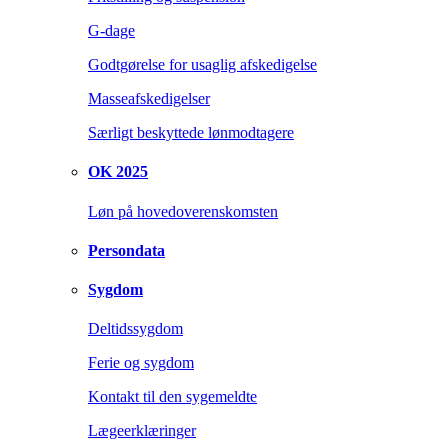
G-dage
Godtgørelse for usaglig afskedigelse
Masseafskedigelser
Særligt beskyttede lønmodtagere
OK 2025
Løn på hovedoverenskomsten
Persondata
Sygdom
Deltidssygdom
Ferie og sygdom
Kontakt til den sygemeldte
Lægeerklæringer