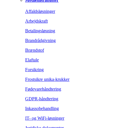
Medlemsrabatter
Affaldsløsninger
Arbejdskraft
Betalingsløsning
Brandrådgivning
Brændstof
Elaftale
Forsikring
Frostsikre unika-krukker
Fødevarehåndtering
GDPR-håndtering
Inkassobehandling
IT- og WiFi-løsninger
Juridiske dokumenter