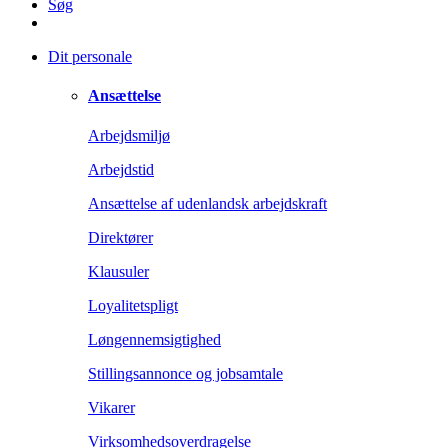
Søg
Dit personale
Ansættelse
Arbejdsmiljø
Arbejdstid
Ansættelse af udenlandsk arbejdskraft
Direktører
Klausuler
Loyalitetspligt
Løngennemsigtighed
Stillingsannonce og jobsamtale
Vikarer
Virksomhedsoverdragelse