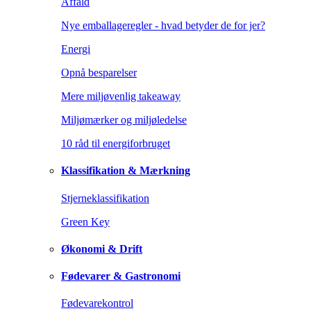
Affald
Nye emballageregler - hvad betyder de for jer?
Energi
Opnå besparelser
Mere miljøvenlig takeaway
Miljømærker og miljøledelse
10 råd til energiforbruget
Klassifikation & Mærkning
Stjerneklassifikation
Green Key
Økonomi & Drift
Fødevarer & Gastronomi
Fødevarekontrol