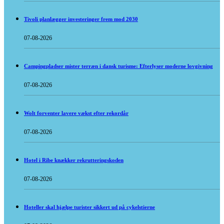
Tivoli planlægger investeringer frem mod 2030
07-08-2026
Campingpladser mister terræn i dansk turisme: Efterlyser moderne lovgivning
07-08-2026
Wolt forventer lavere vækst efter rekordår
07-08-2026
Hotel i Ribe knækker rekrutteringskoden
07-08-2026
Hoteller skal hjælpe turister sikkert ud på cykelstierne