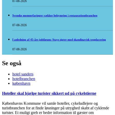
07-08-2026
Svenske momserfaringer vækker bekymring i restaurationsbranchen
07-08-2026
I anledning af 45-års jubilæum: Stays sigter mod skandinavisk topplacering
07-08-2026
Se også
hotel sanders
hotelbranchen
københavn
Hoteller skal hjælpe turister sikkert ud på cykelstierne
Københavns Kommune vil samle hoteller, cykeludlejere og
turistbranchen for at finde løsninger på utryghed skabt af cyklende
turister. Et muligt greb er bedre information til gæster om