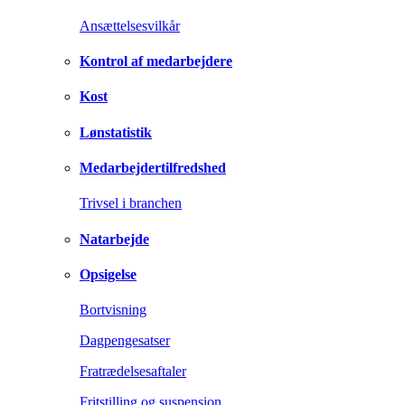
Ansættelsesvilkår
Kontrol af medarbejdere
Kost
Lønstatistik
Medarbejdertilfredshed
Trivsel i branchen
Natarbejde
Opsigelse
Bortvisning
Dagpengesatser
Fratrædelsesaftaler
Fritstilling og suspension