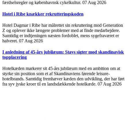
færdselsregler og københavnsk cykelkultur.
07 Aug 2026
Hotel i Ribe knækker rekrutteringskoden
Hotel Dagmar i Ribe har målrettet sin rekruttering mod Generation
Z og oplever ikke længere problemer med at finde medarbejdere.
Samtidig er indtjeningen næsten fordoblet, mens sygefraværet er
halveret.
07 Aug 2026
I anledning af 45-års jubilæum: Stays sigter mod skandinavisk
topplacering
Hotelkæden markerer sit 45-års jubilæum med en ambition om at
styrke sin position som et af Skandinaviens førende leisure-
hotelbrands. Samtidig fremhæver kæden den udvikling, der har ført
fra syv jyske kroer til en landsdækkende hotelkæde.
07 Aug 2026