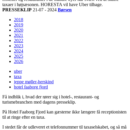
taxaer i højsæsonen. HORESTA vil have Uber tilbage.
PRESSEKLIP
21-07 - 2024
Børsen
2018
2019
2020
2021
2022
2023
2024
2025
2026
uber
taxa
jeppe møller-herskind
hotel faaborg fjord
Få indblik i, hvad der rører sig i hotel-, restaurant- og
turismebranchen med dagens presseklip.
På Hotel Faaborg Fjord kan gæsterne ikke længere få receptionisten
til at ringe efter en taxa.
I stedet får de udleveret et telefonnummer til taxaselskabet, og så må