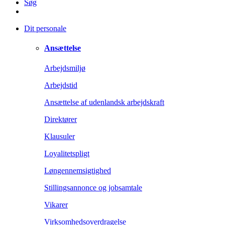
Søg
Dit personale
Ansættelse
Arbejdsmiljø
Arbejdstid
Ansættelse af udenlandsk arbejdskraft
Direktører
Klausuler
Loyalitetspligt
Løngennemsigtighed
Stillingsannonce og jobsamtale
Vikarer
Virksomhedsoverdragelse