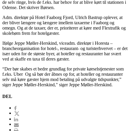
de selv ringe, hvis de f.eks. har behov for at blive kørt til stationen i
Odense. Det skriver Børsen.
Adm. direktør på Hotel Faaborg Fjord, Ulrich Bastrup oplever, at
der bliver længere og længere imellem taxaerne i Faaborg og
omegn. Og at de taxaer, der er, prioriterer at køre med Flextrafik og
skolebørn frem for hotelgæster.
Ifølge Jeppe Møller-Herskind, viceadm. direktør i Horesta –
brancheorganisation for hotel-, restaurant- og turisterhvervet – er det
især uden for de største byer, at hoteller og restauranter har svært
ved at skaffe en taxa til deres gæster.
“Der bør skabes et bedre grundlag for private kørselstjenester som
f.eks. Uber Og så bør der åbnes op for, at hoteller og restauranter
selv må køre gæster hjem mod betaling på udvalgte tidspunkter,”
siger Jeppe Møller-Herskind," siger Jeppe Møller-Herskind.
DEL