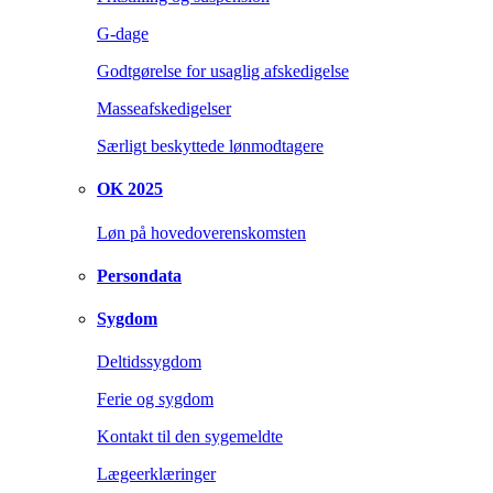
G-dage
Godtgørelse for usaglig afskedigelse
Masseafskedigelser
Særligt beskyttede lønmodtagere
OK 2025
Løn på hovedoverenskomsten
Persondata
Sygdom
Deltidssygdom
Ferie og sygdom
Kontakt til den sygemeldte
Lægeerklæringer