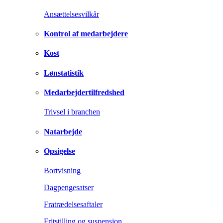
Ansættelsesvilkår
Kontrol af medarbejdere
Kost
Lønstatistik
Medarbejdertilfredshed
Trivsel i branchen
Natarbejde
Opsigelse
Bortvisning
Dagpengesatser
Fratrædelsesaftaler
Fritstilling og suspension