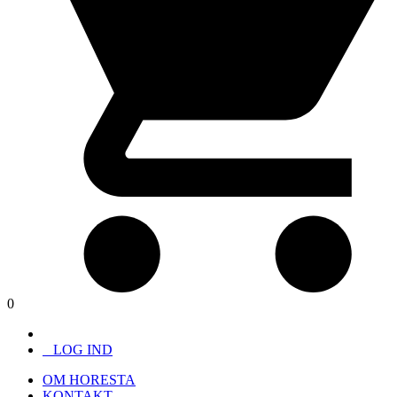
0
LOG IND
OM HORESTA
KONTAKT