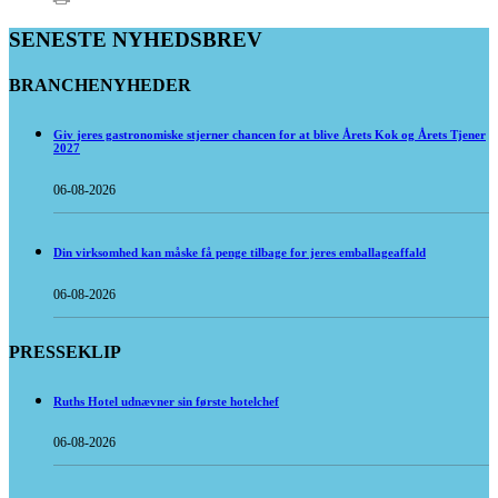
SENESTE NYHEDSBREV
BRANCHENYHEDER
Giv jeres gastronomiske stjerner chancen for at blive Årets Kok og Årets Tjener
2027
06-08-2026
Din virksomhed kan måske få penge tilbage for jeres emballageaffald
06-08-2026
PRESSEKLIP
Ruths Hotel udnævner sin første hotelchef
06-08-2026