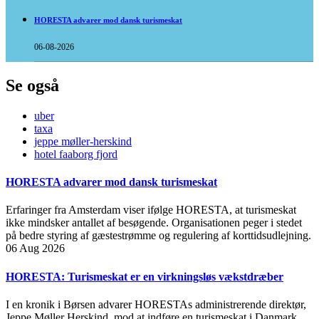
HORESTA advarer mod dansk turismeskat
06-08-2026
Se også
uber
taxa
jeppe møller-herskind
hotel faaborg fjord
HORESTA advarer mod dansk turismeskat
Erfaringer fra Amsterdam viser ifølge HORESTA, at turismeskat
ikke mindsker antallet af besøgende. Organisationen peger i stedet
på bedre styring af gæstestrømme og regulering af korttidsudlejning.
06 Aug 2026
HORESTA: Turismeskat er en virkningsløs vækstdræber
I en kronik i Børsen advarer HORESTAs administrerende direktør,
Jeppe Møller Herskind, mod at indføre en turismeskat i Danmark.