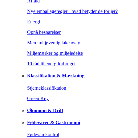
Affald
Nye emballageregler - hvad betyder de for jer?
Energi
Opnå besparelser
Mere miljøvenlig takeaway
Miljømærker og miljøledelse
10 råd til energiforbruget
Klassifikation & Mærkning
Stjerneklassifikation
Green Key
Økonomi & Drift
Fødevarer & Gastronomi
Fødevarekontrol