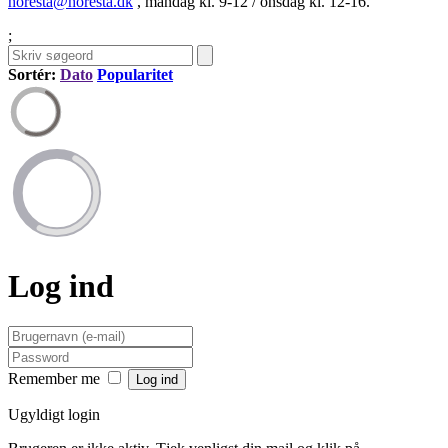
horesta@horesta.dk
, mandag kl. 9-12 / onsdag kl. 12-16.
;
Sortér:
Dato
Popularitet
Log ind
Remember me
Ugyldigt login