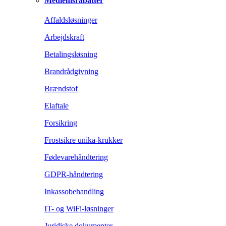
Medlemsrabatter
Affaldsløsninger
Arbejdskraft
Betalingsløsning
Brandrådgivning
Brændstof
Elaftale
Forsikring
Frostsikre unika-krukker
Fødevarehåndtering
GDPR-håndtering
Inkassobehandling
IT- og WiFi-løsninger
Juridiske dokumenter