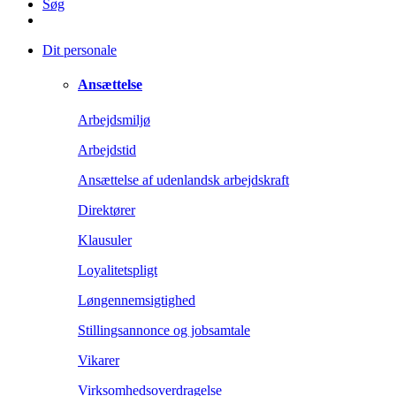
Søg
Dit personale
Ansættelse
Arbejdsmiljø
Arbejdstid
Ansættelse af udenlandsk arbejdskraft
Direktører
Klausuler
Loyalitetspligt
Løngennemsigtighed
Stillingsannonce og jobsamtale
Vikarer
Virksomhedsoverdragelse