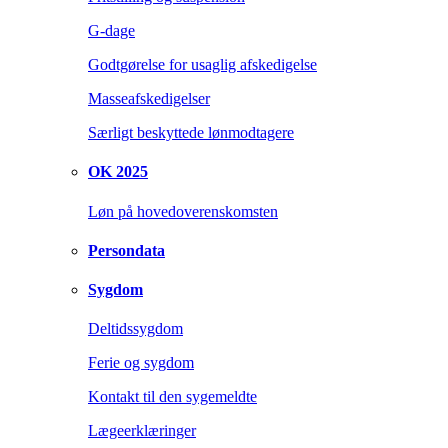
G-dage
Godtgørelse for usaglig afskedigelse
Masseafskedigelser
Særligt beskyttede lønmodtagere
OK 2025
Løn på hovedoverenskomsten
Persondata
Sygdom
Deltidssygdom
Ferie og sygdom
Kontakt til den sygemeldte
Lægeerklæringer