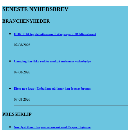
SENESTE NYHEDSBREV
BRANCHENYHEDER
HORESTA tog debatten om drikkepenge i DR Aftenshowet
07-08-2026
Camping har ikke reddet med på turismens vækstbølge
07-08-2026
Efter nye krav: Emballage på lager kan fortsat bruges
07-08-2026
PRESSEKLIP
Norrlyst åbner burgerrestaurant med Casper Drømme