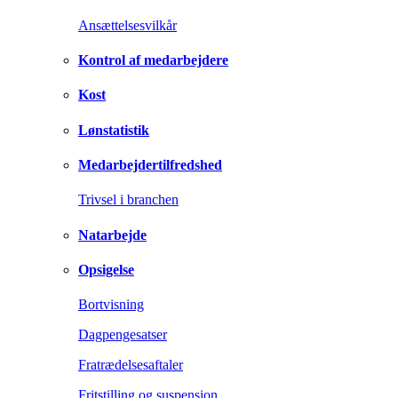
Ansættelsesvilkår
Kontrol af medarbejdere
Kost
Lønstatistik
Medarbejdertilfredshed
Trivsel i branchen
Natarbejde
Opsigelse
Bortvisning
Dagpengesatser
Fratrædelsesaftaler
Fritstilling og suspension