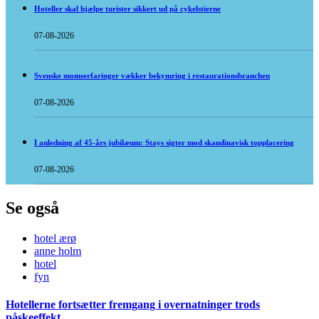
Hoteller skal hjælpe turister sikkert ud på cykelstierne
07-08-2026
Svenske momserfaringer vækker bekymring i restaurationsbranchen
07-08-2026
I anledning af 45-års jubilæum: Stays sigter mod skandinavisk topplacering
07-08-2026
Se også
hotel ærø
anne holm
hotel
fyn
Hotellerne fortsætter fremgang i overnatninger trods
påskeeffekt