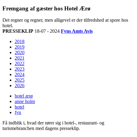
Fremgang af gæster hos Hotel Ærø
Det regner og regner, men alligevel er der tilfredshed at spore hos
hotel.
PRESSEKLIP
18-07 - 2024
Fyns Amts Avis
2018
2019
2020
2021
2022
2023
2024
2025
2026
hotel ærø
anne holm
hotel
fyn
Få indblik i, hvad der rører sig i hotel-, restaurant- og
turismebranchen med dagens presseklip.