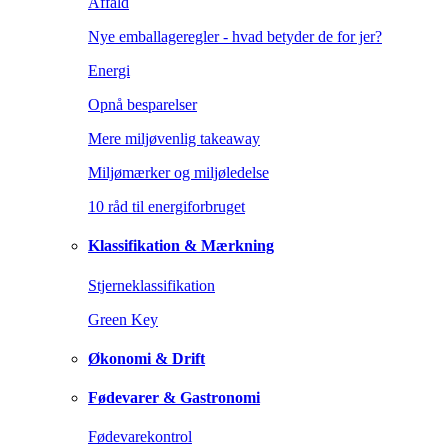
Affald
Nye emballageregler - hvad betyder de for jer?
Energi
Opnå besparelser
Mere miljøvenlig takeaway
Miljømærker og miljøledelse
10 råd til energiforbruget
Klassifikation & Mærkning
Stjerneklassifikation
Green Key
Økonomi & Drift
Fødevarer & Gastronomi
Fødevarekontrol