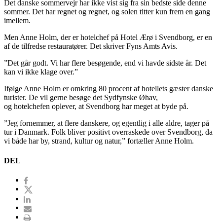
Det danske sommervejr har ikke vist sig fra sin bedste side denne
sommer. Det har regnet og regnet, og solen titter kun frem en gang
imellem.
Men Anne Holm, der er hotelchef på Hotel Ærø i Svendborg, er en
af de tilfredse restauratører. Det skriver Fyns Amts Avis.
”Det går godt. Vi har flere besøgende, end vi havde sidste år. Det
kan vi ikke klage over.”
Ifølge Anne Holm er omkring 80 procent af hotellets gæster danske
turister. De vil gerne besøge det Sydfynske Øhav,
og hotelchefen oplever, at Svendborg har meget at byde på.
”Jeg fornemmer, at flere danskere, og egentlig i alle aldre, tager på
tur i Danmark. Folk bliver positivt overraskede over Svendborg, da
vi både har by, strand, kultur og natur,” fortæller Anne Holm.
DEL