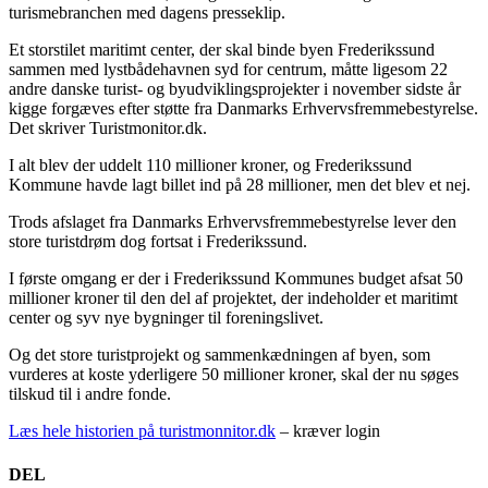
turismebranchen med dagens presseklip.
Et storstilet maritimt center, der skal binde byen Frederikssund
sammen med lystbådehavnen syd for centrum, måtte ligesom 22
andre danske turist- og byudviklingsprojekter i november sidste år
kigge forgæves efter støtte fra Danmarks Erhvervsfremmebestyrelse.
Det skriver Turistmonitor.dk.
I alt blev der uddelt 110 millioner kroner, og Frederikssund
Kommune havde lagt billet ind på 28 millioner, men det blev et nej.
Trods afslaget fra Danmarks Erhvervsfremmebestyrelse lever den
store turistdrøm dog fortsat i Frederikssund.
I første omgang er der i Frederikssund Kommunes budget afsat 50
millioner kroner til den del af projektet, der indeholder et maritimt
center og syv nye bygninger til foreningslivet.
Og det store turistprojekt og sammenkædningen af byen, som
vurderes at koste yderligere 50 millioner kroner, skal der nu søges
tilskud til i andre fonde.
Læs hele historien på turistmonnitor.dk
– kræver login
DEL