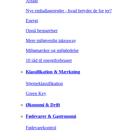
Affald
Nye emballageregler - hvad betyder de for jer?
Energi
Opnå besparelser
Mere miljøvenlig takeaway
Miljømærker og miljøledelse
10 råd til energiforbruget
Klassifikation & Mærkning
Stjerneklassifikation
Green Key
Økonomi & Drift
Fødevarer & Gastronomi
Fødevarekontrol