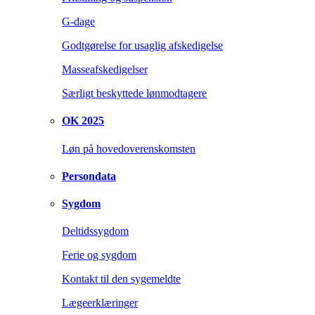
G-dage
Godtgørelse for usaglig afskedigelse
Masseafskedigelser
Særligt beskyttede lønmodtagere
OK 2025
Løn på hovedoverenskomsten
Persondata
Sygdom
Deltidssygdom
Ferie og sygdom
Kontakt til den sygemeldte
Lægeerklæringer