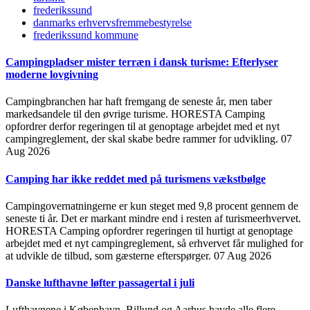
frederikssund
danmarks erhvervsfremmebestyrelse
frederikssund kommune
Campingpladser mister terræn i dansk turisme: Efterlyser
moderne lovgivning
Campingbranchen har haft fremgang de seneste år, men taber
markedsandele til den øvrige turisme. HORESTA Camping
opfordrer derfor regeringen til at genoptage arbejdet med et nyt
campingreglement, der skal skabe bedre rammer for udvikling.
07
Aug 2026
Camping har ikke reddet med på turismens vækstbølge
Campingovernatningerne er kun steget med 9,8 procent gennem de
seneste ti år. Det er markant mindre end i resten af turismeerhvervet.
HORESTA Camping opfordrer regeringen til hurtigt at genoptage
arbejdet med et nyt campingreglement, så erhvervet får mulighed for
at udvikle de tilbud, som gæsterne efterspørger.
07 Aug 2026
Danske lufthavne løfter passagertal i juli
Lufthavnene i København, Billund og Aarhus havde alle flere