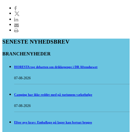
SENESTE NYHEDSBREV
BRANCHENYHEDER
HORESTA tog debatten om drikkepenge i DR Aftenshowet
07-08-2026
Camping har ikke reddet med på turismens vækstbølge
07-08-2026
Efter nye krav: Emballage på lager kan fortsat bruges