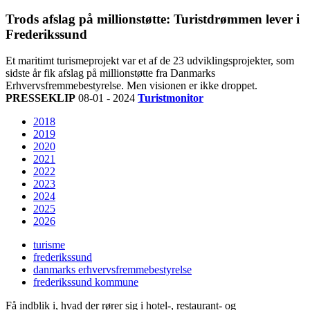
Trods afslag på millionstøtte: Turistdrømmen lever i
Frederikssund
Et maritimt turismeprojekt var et af de 23 udviklingsprojekter, som
sidste år fik afslag på millionstøtte fra Danmarks
Erhvervsfremmebestyrelse. Men visionen er ikke droppet.
PRESSEKLIP
08-01 - 2024
Turistmonitor
2018
2019
2020
2021
2022
2023
2024
2025
2026
turisme
frederikssund
danmarks erhvervsfremmebestyrelse
frederikssund kommune
Få indblik i, hvad der rører sig i hotel-, restaurant- og