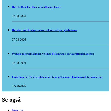
Hotel i Ribe knækker rekrutteringskoden
07-08-2026
Hoteller skal hjælpe turister sikkert ud på cykelstierne
07-08-2026
Svenske momserfaringer vækker bekymring i restaurationsbranchen
07-08-2026
I anledning af 45-års jubilæum: Stays sigter mod skandinavisk topplacering
07-08-2026
Se også
turisme