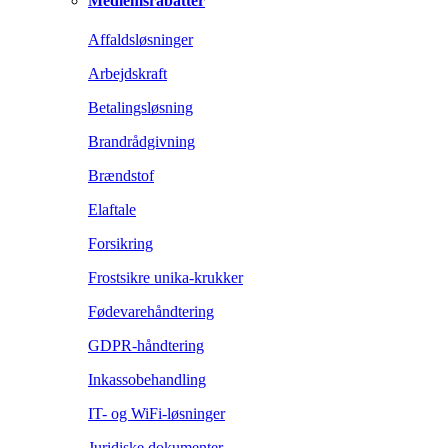
Medlemsrabatter
Affaldsløsninger
Arbejdskraft
Betalingsløsning
Brandrådgivning
Brændstof
Elaftale
Forsikring
Frostsikre unika-krukker
Fødevarehåndtering
GDPR-håndtering
Inkassobehandling
IT- og WiFi-løsninger
Juridiske dokumenter