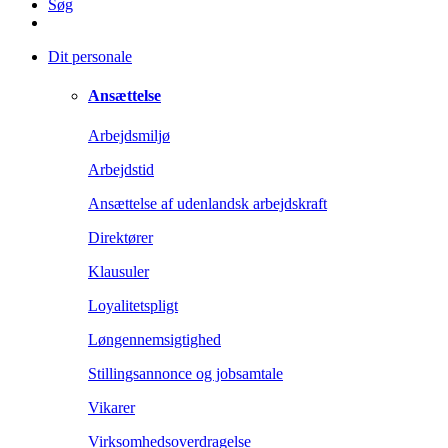
Søg
Dit personale
Ansættelse
Arbejdsmiljø
Arbejdstid
Ansættelse af udenlandsk arbejdskraft
Direktører
Klausuler
Loyalitetspligt
Løngennemsigtighed
Stillingsannonce og jobsamtale
Vikarer
Virksomhedsoverdragelse