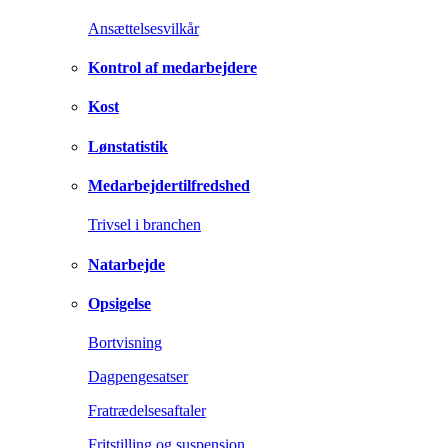
Ansættelsesvilkår
Kontrol af medarbejdere
Kost
Lønstatistik
Medarbejdertilfredshed
Trivsel i branchen
Natarbejde
Opsigelse
Bortvisning
Dagpengesatser
Fratrædelsesaftaler
Fritstilling og suspension