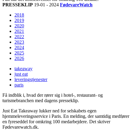
PRESSEKLIP
19-01 - 2024
FødevareWatch
2018
2019
2020
2021
2022
2023
2024
2025
2026
takeaway
just eat
leveringstjenester
paris
Få indblik i, hvad der rører sig i hotel-, restaurant- og
turismebranchen med dagens presseklip.
Just Eat Takeaway lukker ned for selskabets egen
hjemmeleveringsservice i Paris. En melding, der samtidig medfører
en fyreseddel for omkring 100 medarbejdere. Det skriver
Fødevarewatch.dk.