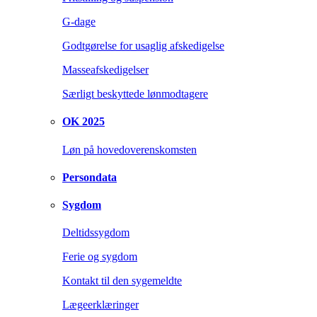
G-dage
Godtgørelse for usaglig afskedigelse
Masseafskedigelser
Særligt beskyttede lønmodtagere
OK 2025
Løn på hovedoverenskomsten
Persondata
Sygdom
Deltidssygdom
Ferie og sygdom
Kontakt til den sygemeldte
Lægeerklæringer