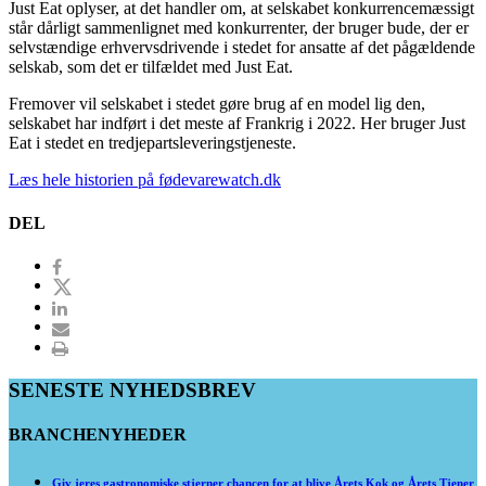
Just Eat oplyser, at det handler om, at selskabet konkurrencemæssigt
står dårligt sammenlignet med konkurrenter, der bruger bude, der er
selvstændige erhvervsdrivende i stedet for ansatte af det pågældende
selskab, som det er tilfældet med Just Eat.
Fremover vil selskabet i stedet gøre brug af en model lig den,
selskabet har indført i det meste af Frankrig i 2022. Her bruger Just
Eat i stedet en tredjepartsleveringstjeneste.
Læs hele historien på fødevarewatch.dk
DEL
SENESTE NYHEDSBREV
BRANCHENYHEDER
Giv jeres gastronomiske stjerner chancen for at blive Årets Kok og Årets Tjener