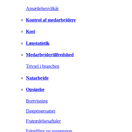
Ansættelsesvilkår
Kontrol af medarbejdere
Kost
Lønstatistik
Medarbejdertilfredshed
Trivsel i branchen
Natarbejde
Opsigelse
Bortvisning
Dagpengesatser
Fratrædelsesaftaler
Fritstilling og suspension