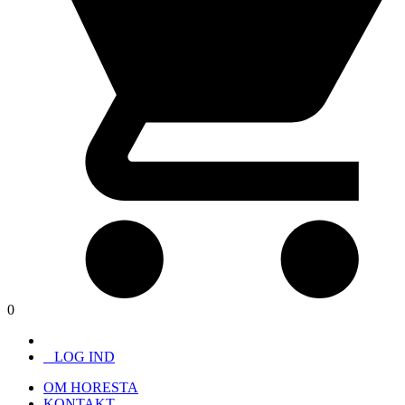
0
LOG IND
OM HORESTA
KONTAKT