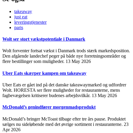
takeaway
just eat
leveringstjenester
paris
Wolt ser stort vækstpotentiale i Danmark
Wolt forventer fortsat vækst i Danmark trods stærk markedsposition.
Den afgående landechef peger på både nye forretningsområder og
flere bestillinger som muligheder.
13 May 2026
Uber Eats skærper kampen om takeaway
Uber Eats er gået ind på det danske takeawaymarked og udfordrer
Wolt. HORESTA ser flere muligheder for restauranterne, mens
fagbevægelsen kritiserer budenes arbejdsvilkår.
13 May 2026
McDonald’s genindfører morgenmadsprodukt
McDonald’s bringer McToast tilbage efter tre års pause. Produktet
sælges nu sideløbende med det øvrige sortiment i restauranterne.
23
Apr 2026