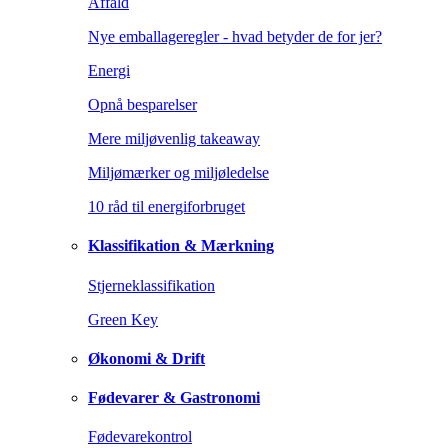
Affald
Nye emballageregler - hvad betyder de for jer?
Energi
Opnå besparelser
Mere miljøvenlig takeaway
Miljømærker og miljøledelse
10 råd til energiforbruget
Klassifikation & Mærkning
Stjerneklassifikation
Green Key
Økonomi & Drift
Fødevarer & Gastronomi
Fødevarekontrol