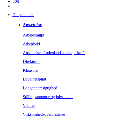
Søg
Dit personale
Ansættelse
Arbejdsmiljø
Arbejdstid
Ansættelse af udenlandsk arbejdskraft
Direktører
Klausuler
Loyalitetspligt
Løngennemsigtighed
Stillingsannonce og jobsamtale
Vikarer
Virksomhedsoverdragelse