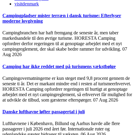
visitdenmark
Campingpladser mister terræn i dansk turisme: Efterlyser
moderne lovgivning
Campingbranchen har haft fremgang de seneste år, men taber
markedsandele til den øvrige turisme. HORESTA Camping
opfordrer derfor regeringen til at genoptage arbejdet med et nyt
campingreglement, der skal skabe bedre rammer for udvikling.
07
Aug 2026
Camping har ikke reddet med på turismens vækstbølge
Campingovernatningerne er kun steget med 9,8 procent gennem de
seneste ti år. Det er markant mindre end i resten af turismeerhvervet.
HORESTA Camping opfordrer regeringen til hurtigt at genoptage
arbejdet med et nyt campingreglement, så erhvervet får mulighed for
at udvikle de tilbud, som gæsterne efterspørger.
07 Aug 2026
Danske lufthavne løfter passagertal i juli
Lufthavnene i København, Billund og Aarhus havde alle flere
passagerer i juli 2026 end året før. Internationale ruter og
udenlandske gæster bidrager til væksten.
06 Aug 2026