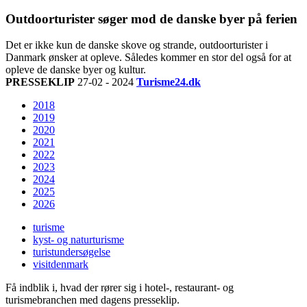
Outdoorturister søger mod de danske byer på ferien
Det er ikke kun de danske skove og strande, outdoorturister i
Danmark ønsker at opleve. Således kommer en stor del også for at
opleve de danske byer og kultur.
PRESSEKLIP
27-02 - 2024
Turisme24.dk
2018
2019
2020
2021
2022
2023
2024
2025
2026
turisme
kyst- og naturturisme
turistundersøgelse
visitdenmark
Få indblik i, hvad der rører sig i hotel-, restaurant- og
turismebranchen med dagens presseklip.