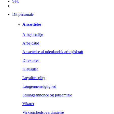
Søg
Dit personale
Ansættelse
Arbejdsmiljø
Arbejdstid
Ansættelse af udenlandsk arbejdskraft
Direktører
Klausuler
Loyalitetspligt
Løngennemsigtighed
Stillingsannonce og jobsamtale
Vikarer
Virksomhedsoverdragelse