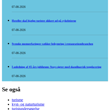
07-08-2026
Hoteller skal hjælpe turister sikkert ud på cykelstierne
07-08-2026
Svenske momserfaringer vækker bekymring i restaurationsbranchen
07-08-2026
I anledning af 45-års jubilæum: Stays sigter mod skandinavisk topplacering
07-08-2026
Se også
turisme
kyst- og naturturisme
turistundersøgelse