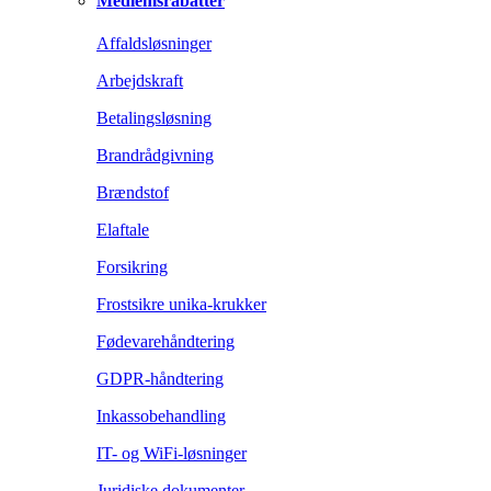
Medlemsrabatter
Affaldsløsninger
Arbejdskraft
Betalingsløsning
Brandrådgivning
Brændstof
Elaftale
Forsikring
Frostsikre unika-krukker
Fødevarehåndtering
GDPR-håndtering
Inkassobehandling
IT- og WiFi-løsninger
Juridiske dokumenter