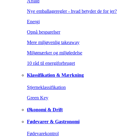
Affald
Nye emballageregler - hvad betyder de for jer?
Energi
Opnå besparelser
Mere miljøvenlig takeaway
Miljømærker og miljøledelse
10 råd til energiforbruget
Klassifikation & Mærkning
Stjerneklassifikation
Green Key
Økonomi & Drift
Fødevarer & Gastronomi
Fødevarekontrol