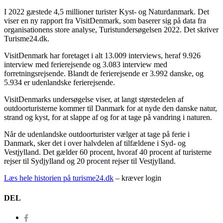
I 2022 gæstede 4,5 millioner turister Kyst- og Naturdanmark. Det
viser en ny rapport fra VisitDenmark, som baserer sig på data fra
organisationens store analyse, Turistundersøgelsen 2022. Det skriver
Turisme24.dk.
VisitDenmark har foretaget i alt 13.009 interviews, heraf 9.926
interview med ferierejsende og 3.083 interview med
forretningsrejsende. Blandt de ferierejsende er 3.992 danske, og
5.934 er udenlandske ferierejsende.
VisitDenmarks undersøgelse viser, at langt størstedelen af
outdoorturisterne kommer til Danmark for at nyde den danske natur,
strand og kyst, for at slappe af og for at tage på vandring i naturen.
Når de udenlandske outdoorturister vælger at tage på ferie i
Danmark, sker det i over halvdelen af tilfældene i Syd- og
Vestjylland. Det gælder 60 procent, hvoraf 40 procent af turisterne
rejser til Sydjylland og 20 procent rejser til Vestjylland.
Læs hele historien på turisme24.dk
– kræver login
DEL