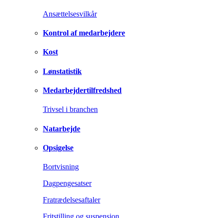
Ansættelsesvilkår
Kontrol af medarbejdere
Kost
Lønstatistik
Medarbejdertilfredshed
Trivsel i branchen
Natarbejde
Opsigelse
Bortvisning
Dagpengesatser
Fratrædelsesaftaler
Fritstilling og suspension