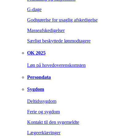
G-dage
Godtgørelse for usaglig afskedigelse
Masseafskedigelser
Særligt beskyttede lønmodtagere
OK 2025
Løn på hovedoverenskomsten
Persondata
Sygdom
Deltidssygdom
Ferie og sygdom
Kontakt til den sygemeldte
Lægeerklæringer