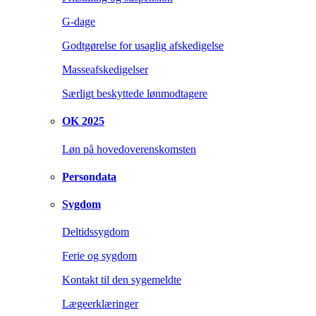
G-dage
Godtgørelse for usaglig afskedigelse
Masseafskedigelser
Særligt beskyttede lønmodtagere
OK 2025
Løn på hovedoverenskomsten
Persondata
Sygdom
Deltidssygdom
Ferie og sygdom
Kontakt til den sygemeldte
Lægeerklæringer