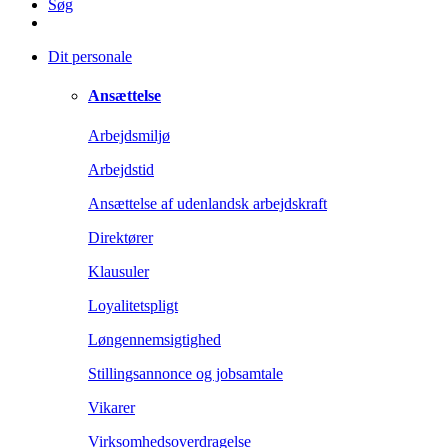
Søg
Dit personale
Ansættelse
Arbejdsmiljø
Arbejdstid
Ansættelse af udenlandsk arbejdskraft
Direktører
Klausuler
Loyalitetspligt
Løngennemsigtighed
Stillingsannonce og jobsamtale
Vikarer
Virksomhedsoverdragelse