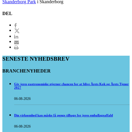
Skanderborg Park
i Skanderborg
DEL
SENESTE NYHEDSBREV
BRANCHENYHEDER
Giv jeres gastronomiske stjerner chancen for at blive Årets Kok og Årets Tjener
2027
06-08-2026
Din virksomhed kan måske få penge tilbage for jeres emballageaffald
06-08-2026