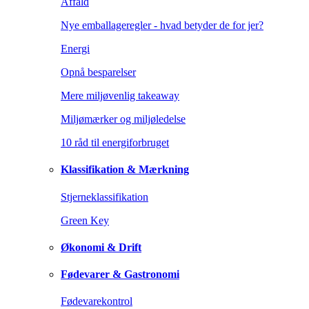
Affald
Nye emballageregler - hvad betyder de for jer?
Energi
Opnå besparelser
Mere miljøvenlig takeaway
Miljømærker og miljøledelse
10 råd til energiforbruget
Klassifikation & Mærkning
Stjerneklassifikation
Green Key
Økonomi & Drift
Fødevarer & Gastronomi
Fødevarekontrol