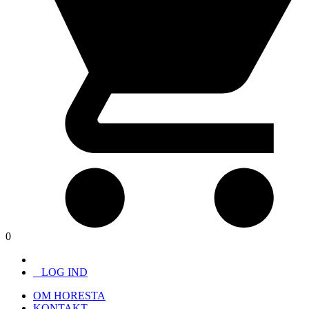
0
LOG IND
OM HORESTA
KONTAKT