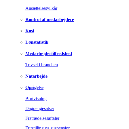
Ansættelsesvilkår
Kontrol af medarbejdere
Kost
Lønstatistik
Medarbejdertilfredshed
Trivsel i branchen
Natarbejde
Opsigelse
Bortvisning
Dagpengesatser
Fratrædelsesaftaler
Fritstilling og suspension