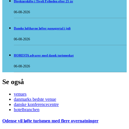
Direktørskifte i Tivoli Friheden efter 25 år
06-08-2026
Danske lufthavne løfter passagertal i juli
06-08-2026
HORESTA advarer mod dansk turismeskat
06-08-2026
Se også
venues
danmarks bedste venue
danske konferencecentre
hotelbranchen
Odense vil løfte turismen med flere overnatninger