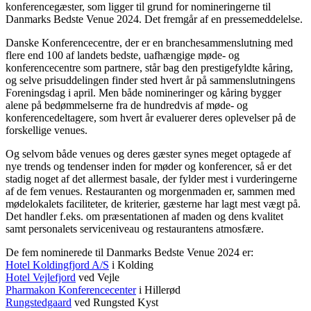
konferencegæster, som ligger til grund for nomineringerne til
Danmarks Bedste Venue 2024. Det fremgår af en pressemeddelelse.
Danske Konferencecentre, der er en branchesammenslutning med
flere end 100 af landets bedste, uafhængige møde- og
konferencecentre som partnere, står bag den prestigefyldte kåring,
og selve prisuddelingen finder sted hvert år på sammenslutningens
Foreningsdag i april. Men både nomineringer og kåring bygger
alene på bedømmelserne fra de hundredvis af møde- og
konferencedeltagere, som hvert år evaluerer deres oplevelser på de
forskellige venues.
Og selvom både venues og deres gæster synes meget optagede af
nye trends og tendenser inden for møder og konferencer, så er det
stadig noget af det allermest basale, der fylder mest i vurderingerne
af de fem venues. Restauranten og morgenmaden er, sammen med
mødelokalets faciliteter, de kriterier, gæsterne har lagt mest vægt på.
Det handler f.eks. om præsentationen af maden og dens kvalitet
samt personalets serviceniveau og restaurantens atmosfære.
De fem nominerede til Danmarks Bedste Venue 2024 er:
Hotel Koldingfjord A/S
i Kolding
Hotel Vejlefjord
ved Vejle
Pharmakon Konferencecenter
i Hillerød
Rungstedgaard
ved Rungsted Kyst