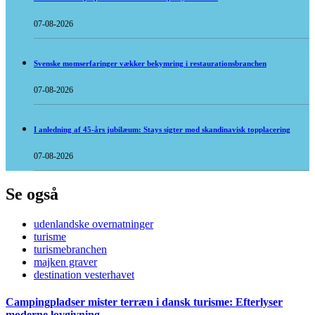
07-08-2026
Svenske momserfaringer vækker bekymring i restaurationsbranchen
07-08-2026
I anledning af 45-års jubilæum: Stays sigter mod skandinavisk topplacering
07-08-2026
Se også
udenlandske overnatninger
turisme
turismebranchen
majken graver
destination vesterhavet
Campingpladser mister terræn i dansk turisme: Efterlyser
moderne lovgivning