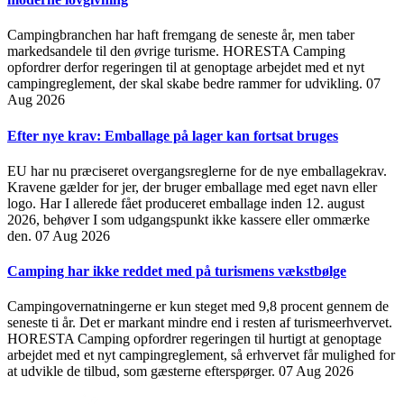
Campingbranchen har haft fremgang de seneste år, men taber
markedsandele til den øvrige turisme. HORESTA Camping
opfordrer derfor regeringen til at genoptage arbejdet med et nyt
campingreglement, der skal skabe bedre rammer for udvikling.
07
Aug 2026
Efter nye krav: Emballage på lager kan fortsat bruges
EU har nu præciseret overgangsreglerne for de nye emballagekrav.
Kravene gælder for jer, der bruger emballage med eget navn eller
logo. Har I allerede fået produceret emballage inden 12. august
2026, behøver I som udgangspunkt ikke kassere eller ommærke
den.
07 Aug 2026
Camping har ikke reddet med på turismens vækstbølge
Campingovernatningerne er kun steget med 9,8 procent gennem de
seneste ti år. Det er markant mindre end i resten af turismeerhvervet.
HORESTA Camping opfordrer regeringen til hurtigt at genoptage
arbejdet med et nyt campingreglement, så erhvervet får mulighed for
at udvikle de tilbud, som gæsterne efterspørger.
07 Aug 2026