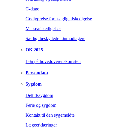
G-dage
Godtgørelse for usaglig afskedigelse
Masseafskedigelser
Særligt beskyttede lønmodtagere
OK 2025
Løn på hovedoverenskomsten
Persondata
Sygdom
Deltidssygdom
Ferie og sygdom
Kontakt til den sygemeldte
Lægeerklæringer