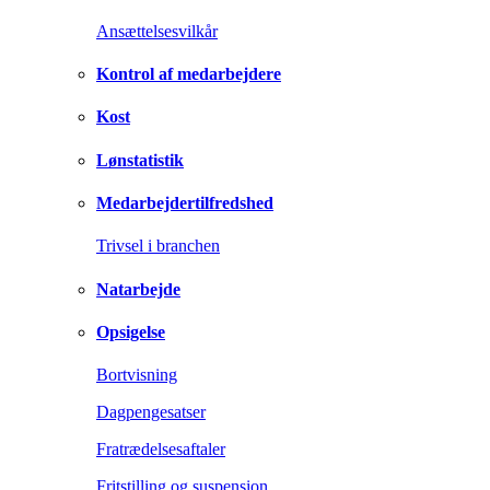
Ansættelsesvilkår
Kontrol af medarbejdere
Kost
Lønstatistik
Medarbejdertilfredshed
Trivsel i branchen
Natarbejde
Opsigelse
Bortvisning
Dagpengesatser
Fratrædelsesaftaler
Fritstilling og suspension