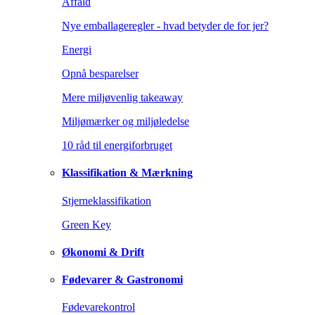
Affald
Nye emballageregler - hvad betyder de for jer?
Energi
Opnå besparelser
Mere miljøvenlig takeaway
Miljømærker og miljøledelse
10 råd til energiforbruget
Klassifikation & Mærkning
Stjerneklassifikation
Green Key
Økonomi & Drift
Fødevarer & Gastronomi
Fødevarekontrol