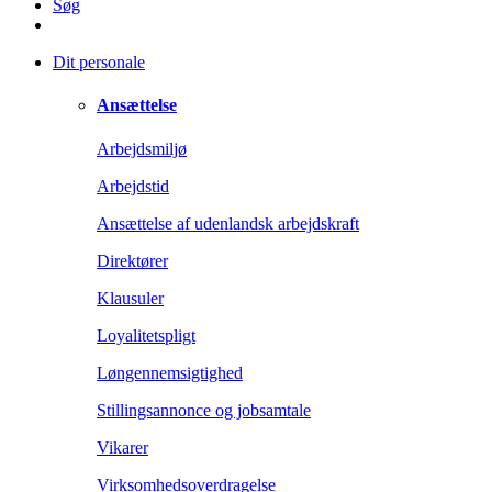
Søg
Dit personale
Ansættelse
Arbejdsmiljø
Arbejdstid
Ansættelse af udenlandsk arbejdskraft
Direktører
Klausuler
Loyalitetspligt
Løngennemsigtighed
Stillingsannonce og jobsamtale
Vikarer
Virksomhedsoverdragelse