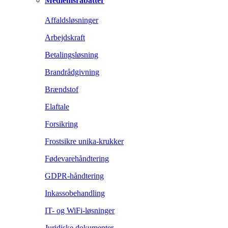
Medlemsrabatter
Affaldsløsninger
Arbejdskraft
Betalingsløsning
Brandrådgivning
Brændstof
Elaftale
Forsikring
Frostsikre unika-krukker
Fødevarehåndtering
GDPR-håndtering
Inkassobehandling
IT- og WiFi-løsninger
Juridiske dokumenter