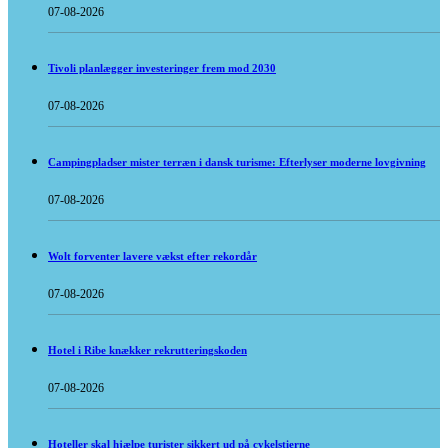
07-08-2026
Tivoli planlægger investeringer frem mod 2030
07-08-2026
Campingpladser mister terræn i dansk turisme: Efterlyser moderne lovgivning
07-08-2026
Wolt forventer lavere vækst efter rekordår
07-08-2026
Hotel i Ribe knækker rekrutteringskoden
07-08-2026
Hoteller skal hjælpe turister sikkert ud på cykelstierne