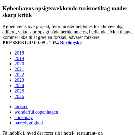
Københavns opsigtsvækkende turismetiltag møder
skarp kritik
Københavns nye projekt, hvor turister belønnes for klimavenlig
adfærd, vakte stor opsigt både herhjemme og i udlandet. Men tiltaget
kommer ikke til at gøre en forskel, advarer forskere.
PRESSEKLIP
09-08 - 2024
Berlingske
2018
2019
2020
2021
2022
2023
2024
2025
2026
turisme
wonderful copenhagen
copenpay
bæredygtighed
Få indblik i, hvad der rører sig i hotel-, restaurant- og