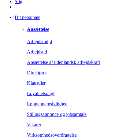
Søg
Dit personale
Ansættelse
Arbejdsmiljø
Arbejdstid
Ansættelse af udenlandsk arbejdskraft
Direktører
Klausuler
Loyalitetspligt
Løngennemsigtighed
Stillingsannonce og jobsamtale
Vikarer
Virksomhedsoverdragelse