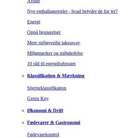
Affald
Nye emballageregler - hvad betyder de for jer?
Energi
Opnå besparelser
Mere miljøvenlig takeaway
Miljømærker og miljøledelse
10 råd til energiforbruget
Klassifikation & Mærkning
Stjerneklassifikation
Green Key
Økonomi & Drift
Fødevarer & Gastronomi
Fødevarekontrol