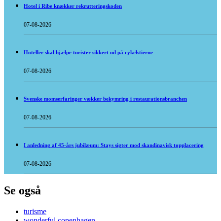
Hotel i Ribe knækker rekrutteringskoden
07-08-2026
Hoteller skal hjælpe turister sikkert ud på cykelstierne
07-08-2026
Svenske momserfaringer vækker bekymring i restaurationsbranchen
07-08-2026
I anledning af 45-års jubilæum: Stays sigter mod skandinavisk topplacering
07-08-2026
Se også
turisme
wonderful copenhagen