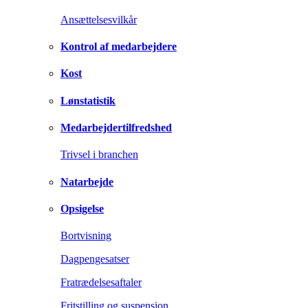
Ansættelsesvilkår
Kontrol af medarbejdere
Kost
Lønstatistik
Medarbejdertilfredshed
Trivsel i branchen
Natarbejde
Opsigelse
Bortvisning
Dagpengesatser
Fratrædelsesaftaler
Fritstilling og suspension