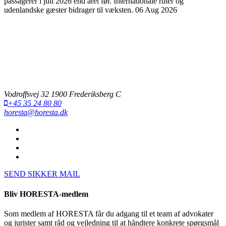
passagerer i juli 2026 end året før. Internationale ruter og
udenlandske gæster bidrager til væksten.
06 Aug 2026
Vodroffsvej 32 1900 Frederiksberg C
+45 35 24 80 80
horesta@horesta.dk
SEND SIKKER MAIL
Bliv HORESTA-medlem
Som medlem af HORESTA får du adgang til et team af advokater
og jurister samt råd og vejledning til at håndtere konkrete spørgsmål