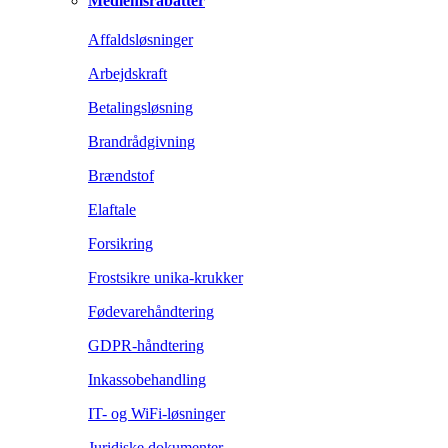
Medlemsrabatter
Affaldsløsninger
Arbejdskraft
Betalingsløsning
Brandrådgivning
Brændstof
Elaftale
Forsikring
Frostsikre unika-krukker
Fødevarehåndtering
GDPR-håndtering
Inkassobehandling
IT- og WiFi-løsninger
Juridiske dokumenter