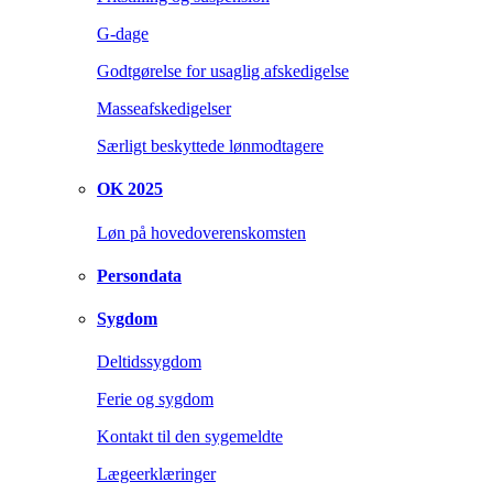
G-dage
Godtgørelse for usaglig afskedigelse
Masseafskedigelser
Særligt beskyttede lønmodtagere
OK 2025
Løn på hovedoverenskomsten
Persondata
Sygdom
Deltidssygdom
Ferie og sygdom
Kontakt til den sygemeldte
Lægeerklæringer