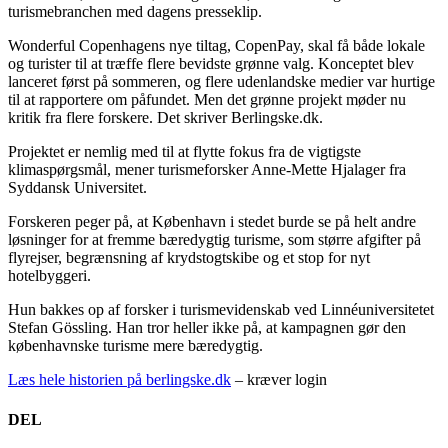
turismebranchen med dagens presseklip.
Wonderful Copenhagens nye tiltag, CopenPay, skal få både lokale
og turister til at træffe flere bevidste grønne valg. Konceptet blev
lanceret først på sommeren, og flere udenlandske medier var hurtige
til at rapportere om påfundet. Men det grønne projekt møder nu
kritik fra flere forskere. Det skriver Berlingske.dk.
Projektet er nemlig med til at flytte fokus fra de vigtigste
klimaspørgsmål, mener turismeforsker Anne-Mette Hjalager fra
Syddansk Universitet.
Forskeren peger på, at København i stedet burde se på helt andre
løsninger for at fremme bæredygtig turisme, som større afgifter på
flyrejser, begrænsning af krydstogtskibe og et stop for nyt
hotelbyggeri.
Hun bakkes op af forsker i turismevidenskab ved Linnéuniversitetet
Stefan Gössling. Han tror heller ikke på, at kampagnen gør den
københavnske turisme mere bæredygtig.
Læs hele historien på berlingske.dk
– kræver login
DEL