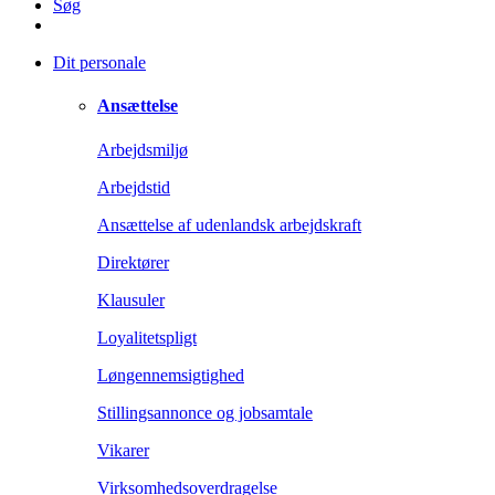
Søg
Dit personale
Ansættelse
Arbejdsmiljø
Arbejdstid
Ansættelse af udenlandsk arbejdskraft
Direktører
Klausuler
Loyalitetspligt
Løngennemsigtighed
Stillingsannonce og jobsamtale
Vikarer
Virksomhedsoverdragelse