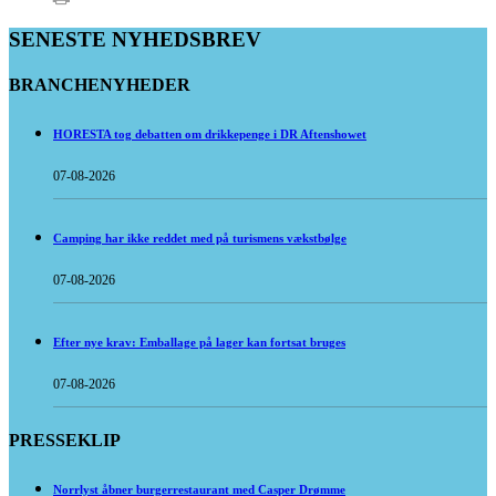
SENESTE NYHEDSBREV
BRANCHENYHEDER
HORESTA tog debatten om drikkepenge i DR Aftenshowet
07-08-2026
Camping har ikke reddet med på turismens vækstbølge
07-08-2026
Efter nye krav: Emballage på lager kan fortsat bruges
07-08-2026
PRESSEKLIP
Norrlyst åbner burgerrestaurant med Casper Drømme