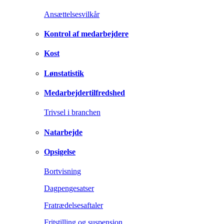
Ansættelsesvilkår
Kontrol af medarbejdere
Kost
Lønstatistik
Medarbejdertilfredshed
Trivsel i branchen
Natarbejde
Opsigelse
Bortvisning
Dagpengesatser
Fratrædelsesaftaler
Fritstilling og suspension