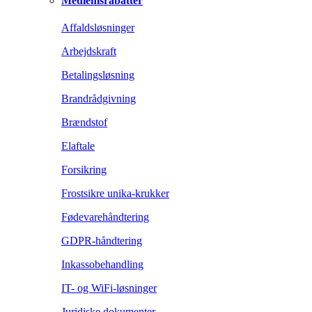
Medlemsrabatter
Affaldsløsninger
Arbejdskraft
Betalingsløsning
Brandrådgivning
Brændstof
Elaftale
Forsikring
Frostsikre unika-krukker
Fødevarehåndtering
GDPR-håndtering
Inkassobehandling
IT- og WiFi-løsninger
Juridiske dokumenter