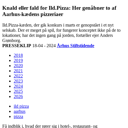
Knald eller fald for Ild.Pizza: Her genåbner to af
Aarhus-kædens pizzeriaer
Ild.Pizza-kæden, der gik konkurs i marts er genopstået i et nyt
selskab. Der er meget på spil, for fungerer konceptet ikke på de to
lokationer, har det ingen gang på jorden, fortæller ejer Anders
Grønborg.
PRESSEKLIP
18-04 - 2024
Århus Stiftstidende
2018
2019
2020
2021
2022
2023
2024
2025
2026
ild pizza
aarhus
pizza
Få indblik i, hvad der rører sig i hotel-, restaurant- og