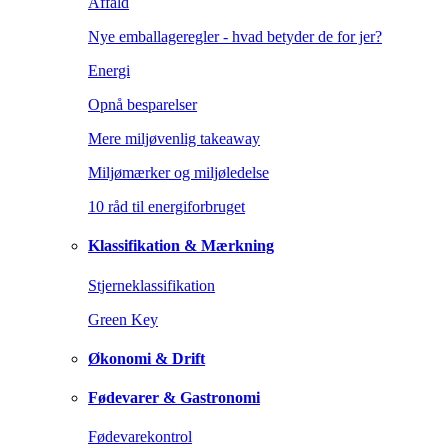
Affald
Nye emballageregler - hvad betyder de for jer?
Energi
Opnå besparelser
Mere miljøvenlig takeaway
Miljømærker og miljøledelse
10 råd til energiforbruget
Klassifikation & Mærkning
Stjerneklassifikation
Green Key
Økonomi & Drift
Fødevarer & Gastronomi
Fødevarekontrol