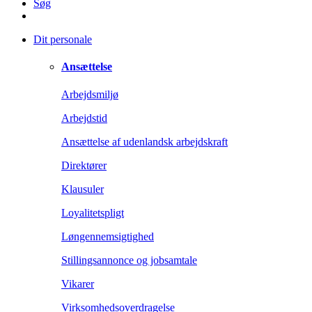
Søg
Dit personale
Ansættelse
Arbejdsmiljø
Arbejdstid
Ansættelse af udenlandsk arbejdskraft
Direktører
Klausuler
Loyalitetspligt
Løngennemsigtighed
Stillingsannonce og jobsamtale
Vikarer
Virksomhedsoverdragelse