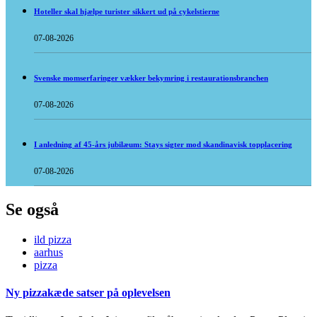
Hoteller skal hjælpe turister sikkert ud på cykelstierne
07-08-2026
Svenske momserfaringer vækker bekymring i restaurationsbranchen
07-08-2026
I anledning af 45-års jubilæum: Stays sigter mod skandinavisk topplacering
07-08-2026
Se også
ild pizza
aarhus
pizza
Ny pizzakæde satser på oplevelsen