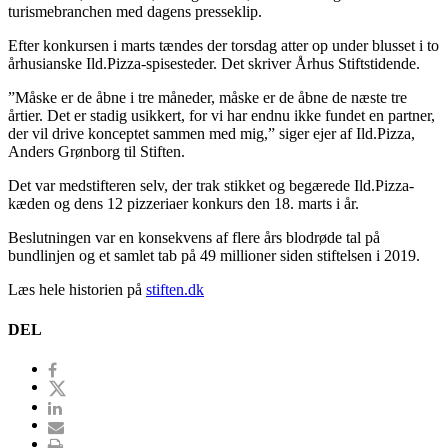
turismebranchen med dagens presseklip.
Efter konkursen i marts tændes der torsdag atter op under blusset i to
århusianske Ild.Pizza-spisesteder. Det skriver Århus Stiftstidende.
”Måske er de åbne i tre måneder, måske er de åbne de næste tre
årtier. Det er stadig usikkert, for vi har endnu ikke fundet en partner,
der vil drive konceptet sammen med mig,” siger ejer af Ild.Pizza,
Anders Grønborg til Stiften.
Det var medstifteren selv, der trak stikket og begærede Ild.Pizza-
kæden og dens 12 pizzeriaer konkurs den 18. marts i år.
Beslutningen var en konsekvens af flere års blodrøde tal på
bundlinjen og et samlet tab på 49 millioner siden stiftelsen i 2019.
Læs hele historien på
stiften.dk
DEL