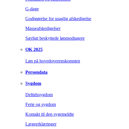
G-dage
Godtgørelse for usaglig afskedigelse
Masseafskedigelser
Særligt beskyttede lønmodtagere
OK 2025
Løn på hovedoverenskomsten
Persondata
Sygdom
Deltidssygdom
Ferie og sygdom
Kontakt til den sygemeldte
Lægeerklæringer