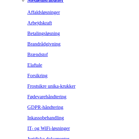
Medlemsrabatter
Affaldsløsninger
Arbejdskraft
Betalingsløsning
Brandrådgivning
Brændstof
Elaftale
Forsikring
Frostsikre unika-krukker
Fødevarehåndtering
GDPR-håndtering
Inkassobehandling
IT- og WiFi-løsninger
Juridiske dokumenter