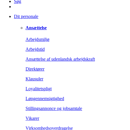
Søg
Dit personale
Ansættelse
Arbejdsmiljø
Arbejdstid
Ansættelse af udenlandsk arbejdskraft
Direktører
Klausuler
Loyalitetspligt
Løngennemsigtighed
Stillingsannonce og jobsamtale
Vikarer
Virksomhedsoverdragelse