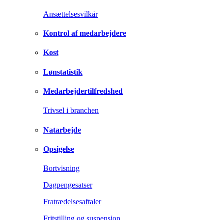
Ansættelsesvilkår
Kontrol af medarbejdere
Kost
Lønstatistik
Medarbejdertilfredshed
Trivsel i branchen
Natarbejde
Opsigelse
Bortvisning
Dagpengesatser
Fratrædelsesaftaler
Fritstilling og suspension