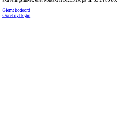
aktiveringslinket, eller kontakt HORESTA på tlf. 35 24 80 80.
Glemt kodeord
Opret nyt login