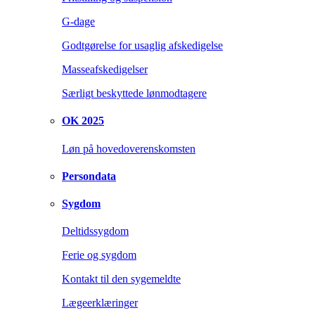
G-dage
Godtgørelse for usaglig afskedigelse
Masseafskedigelser
Særligt beskyttede lønmodtagere
OK 2025
Løn på hovedoverenskomsten
Persondata
Sygdom
Deltidssygdom
Ferie og sygdom
Kontakt til den sygemeldte
Lægeerklæringer