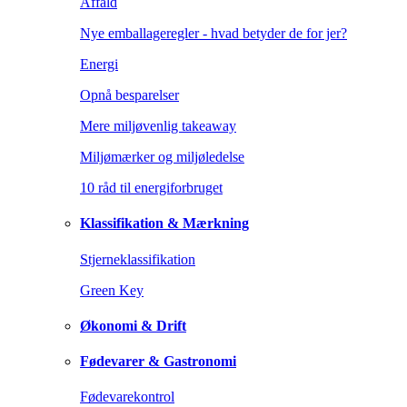
Affald
Nye emballageregler - hvad betyder de for jer?
Energi
Opnå besparelser
Mere miljøvenlig takeaway
Miljømærker og miljøledelse
10 råd til energiforbruget
Klassifikation & Mærkning
Stjerneklassifikation
Green Key
Økonomi & Drift
Fødevarer & Gastronomi
Fødevarekontrol