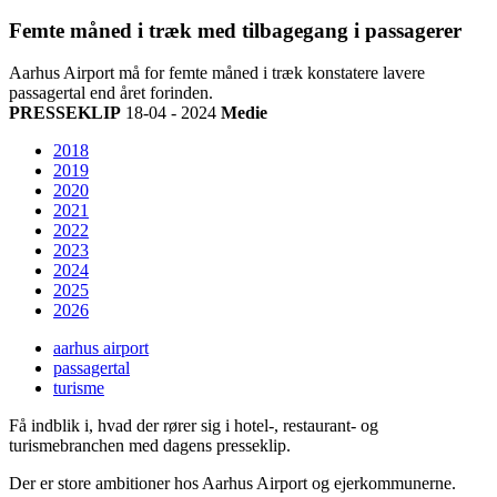
Femte måned i træk med tilbagegang i passagerer
Aarhus Airport må for femte måned i træk konstatere lavere
passagertal end året forinden.
PRESSEKLIP
18-04 - 2024
Medie
2018
2019
2020
2021
2022
2023
2024
2025
2026
aarhus airport
passagertal
turisme
Få indblik i, hvad der rører sig i hotel-, restaurant- og
turismebranchen med dagens presseklip.
Der er store ambitioner hos Aarhus Airport og ejerkommunerne.