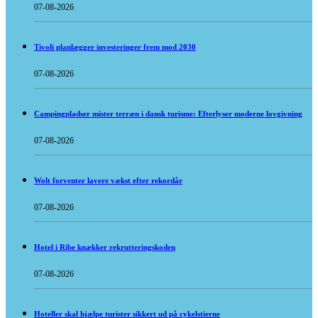
07-08-2026
Tivoli planlægger investeringer frem mod 2030
07-08-2026
Campingpladser mister terræn i dansk turisme: Efterlyser moderne lovgivning
07-08-2026
Wolt forventer lavere vækst efter rekordår
07-08-2026
Hotel i Ribe knækker rekrutteringskoden
07-08-2026
Hoteller skal hjælpe turister sikkert ud på cykelstierne