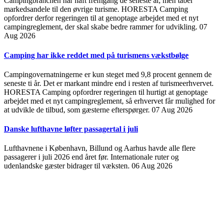
Campingbranchen har haft fremgang de seneste år, men taber
markedsandele til den øvrige turisme. HORESTA Camping
opfordrer derfor regeringen til at genoptage arbejdet med et nyt
campingreglement, der skal skabe bedre rammer for udvikling.
07
Aug 2026
Camping har ikke reddet med på turismens vækstbølge
Campingovernatningerne er kun steget med 9,8 procent gennem de
seneste ti år. Det er markant mindre end i resten af turismeerhvervet.
HORESTA Camping opfordrer regeringen til hurtigt at genoptage
arbejdet med et nyt campingreglement, så erhvervet får mulighed for
at udvikle de tilbud, som gæsterne efterspørger.
07 Aug 2026
Danske lufthavne løfter passagertal i juli
Lufthavnene i København, Billund og Aarhus havde alle flere
passagerer i juli 2026 end året før. Internationale ruter og
udenlandske gæster bidrager til væksten.
06 Aug 2026