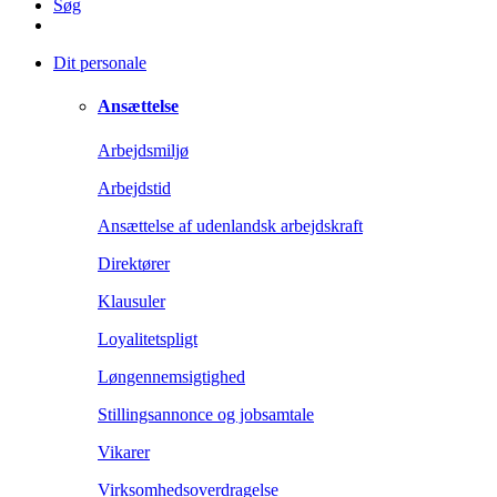
Søg
Dit personale
Ansættelse
Arbejdsmiljø
Arbejdstid
Ansættelse af udenlandsk arbejdskraft
Direktører
Klausuler
Loyalitetspligt
Løngennemsigtighed
Stillingsannonce og jobsamtale
Vikarer
Virksomhedsoverdragelse