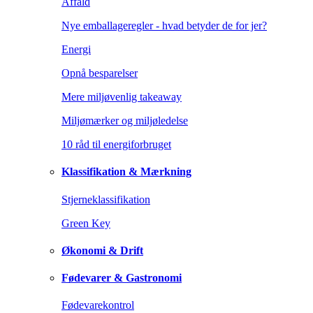
Affald
Nye emballageregler - hvad betyder de for jer?
Energi
Opnå besparelser
Mere miljøvenlig takeaway
Miljømærker og miljøledelse
10 råd til energiforbruget
Klassifikation & Mærkning
Stjerneklassifikation
Green Key
Økonomi & Drift
Fødevarer & Gastronomi
Fødevarekontrol