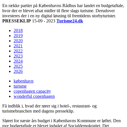
En række partier på Københavns Rådhus har landet en budgetaftale,
hvor der er blevet afsat midler til flere slags turisme. Derudover
investeres der i en ny digital løsning til fremtidens storbyturister.
PRESSEKLIP
15-09 - 2023
Turisme24.dk
2018
2019
2020
2021
2022
2023
2024
2025
2026
københavn
turisme
copenhagen capacity
wonderful copenhagen
Få indblik i, hvad der rører sig i hotel-, restaurant- og
turismebranchen med dagens presseklip.
Sløret for næste års budget i Københavns Kommune er løftet. Den
nye budgetaftale er blevet indgået af Socialdemokratiet, Det