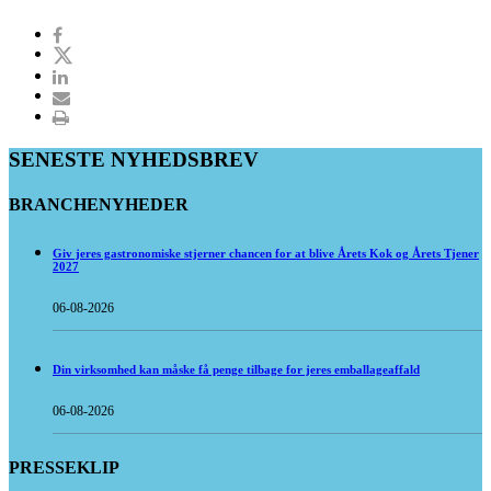
SENESTE NYHEDSBREV
BRANCHENYHEDER
Giv jeres gastronomiske stjerner chancen for at blive Årets Kok og Årets Tjener
2027
06-08-2026
Din virksomhed kan måske få penge tilbage for jeres emballageaffald
06-08-2026
PRESSEKLIP