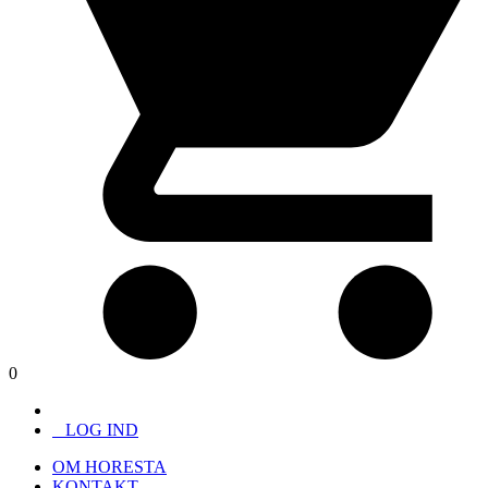
0
LOG IND
OM HORESTA
KONTAKT