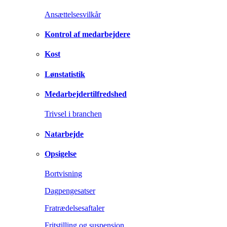
Ansættelsesvilkår
Kontrol af medarbejdere
Kost
Lønstatistik
Medarbejdertilfredshed
Trivsel i branchen
Natarbejde
Opsigelse
Bortvisning
Dagpengesatser
Fratrædelsesaftaler
Fritstilling og suspension