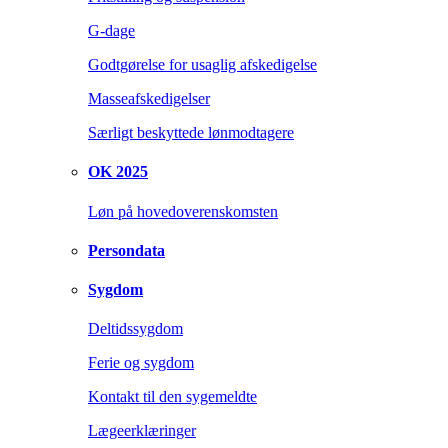
G-dage
Godtgørelse for usaglig afskedigelse
Masseafskedigelser
Særligt beskyttede lønmodtagere
OK 2025
Løn på hovedoverenskomsten
Persondata
Sygdom
Deltidssygdom
Ferie og sygdom
Kontakt til den sygemeldte
Lægeerklæringer