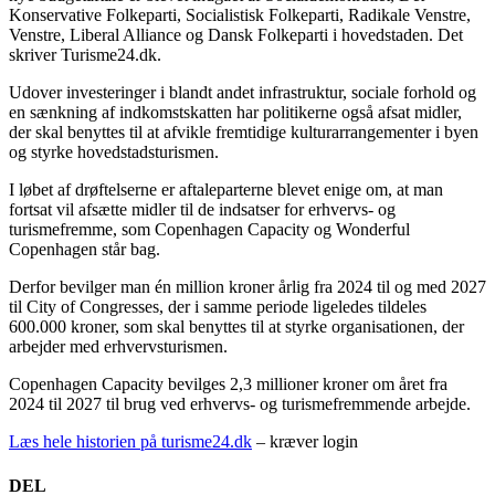
Konservative Folkeparti, Socialistisk Folkeparti, Radikale Venstre,
Venstre, Liberal Alliance og Dansk Folkeparti i hovedstaden. Det
skriver Turisme24.dk.
Udover investeringer i blandt andet infrastruktur, sociale forhold og
en sænkning af indkomstskatten har politikerne også afsat midler,
der skal benyttes til at afvikle fremtidige kulturarrangementer i byen
og styrke hovedstadsturismen.
I løbet af drøftelserne er aftaleparterne blevet enige om, at man
fortsat vil afsætte midler til de indsatser for erhvervs- og
turismefremme, som Copenhagen Capacity og Wonderful
Copenhagen står bag.
Derfor bevilger man én million kroner årlig fra 2024 til og med 2027
til City of Congresses, der i samme periode ligeledes tildeles
600.000 kroner, som skal benyttes til at styrke organisationen, der
arbejder med erhvervsturismen.
Copenhagen Capacity bevilges 2,3 millioner kroner om året fra
2024 til 2027 til brug ved erhvervs- og turismefremmende arbejde.
Læs hele historien på turisme24.dk
– kræver login
DEL