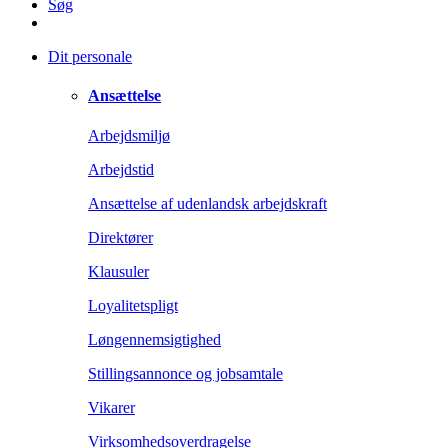
Søg
Dit personale
Ansættelse
Arbejdsmiljø
Arbejdstid
Ansættelse af udenlandsk arbejdskraft
Direktører
Klausuler
Loyalitetspligt
Løngennemsigtighed
Stillingsannonce og jobsamtale
Vikarer
Virksomhedsoverdragelse