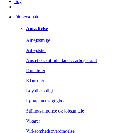
Søg
Dit personale
Ansættelse
Arbejdsmiljø
Arbejdstid
Ansættelse af udenlandsk arbejdskraft
Direktører
Klausuler
Loyalitetspligt
Løngennemsigtighed
Stillingsannonce og jobsamtale
Vikarer
Virksomhedsoverdragelse