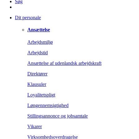
Søg
Dit personale
Ansættelse
Arbejdsmiljø
Arbejdstid
Ansættelse af udenlandsk arbejdskraft
Direktører
Klausuler
Loyalitetspligt
Løngennemsigtighed
Stillingsannonce og jobsamtale
Vikarer
Virksomhedsoverdragelse