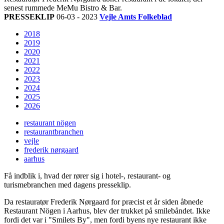
senest rummede MeMu Bistro & Bar.
PRESSEKLIP
06-03 - 2023
Vejle Amts Folkeblad
2018
2019
2020
2021
2022
2023
2024
2025
2026
restaurant nögen
restaurantbranchen
vejle
frederik nørgaard
aarhus
Få indblik i, hvad der rører sig i hotel-, restaurant- og
turismebranchen med dagens presseklip.
Da restauratør Frederik Nørgaard for præcist et år siden åbnede
Restaurant Nögen i Aarhus, blev der trukket på smilebåndet. Ikke
fordi det var i "Smilets By", men fordi byens nye restaurant ikke