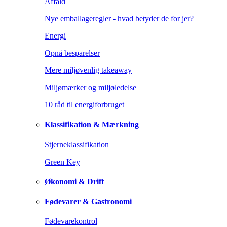
Affald
Nye emballageregler - hvad betyder de for jer?
Energi
Opnå besparelser
Mere miljøvenlig takeaway
Miljømærker og miljøledelse
10 råd til energiforbruget
Klassifikation & Mærkning
Stjerneklassifikation
Green Key
Økonomi & Drift
Fødevarer & Gastronomi
Fødevarekontrol