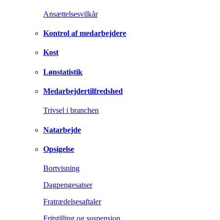
Ansættelsesvilkår
Kontrol af medarbejdere
Kost
Lønstatistik
Medarbejdertilfredshed
Trivsel i branchen
Natarbejde
Opsigelse
Bortvisning
Dagpengesatser
Fratrædelsesaftaler
Fritstilling og suspension