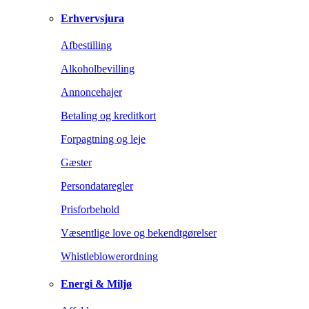
Erhvervsjura
Afbestilling
Alkoholbevilling
Annoncehajer
Betaling og kreditkort
Forpagtning og leje
Gæster
Persondataregler
Prisforbehold
Væsentlige love og bekendtgørelser
Whistleblowerordning
Energi & Miljø