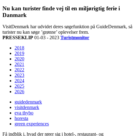
Nu kan turister finde vej til en miljørigtig ferie i
Danmark
VisitDenmark har udvidet deres søgefunktion på GuideDenmark, så
turister nu kan søge ’grønne’ oplevelser frem.
PRESSEKLIP
01-03 - 2023
Turistmonitor
2018
2019
2020
2021
2022
2023
2024
2025
2026
guidedenmark
visitdenmark
eva thybo
horesta
green experiences
Få indblik i, hvad der rører sig i hotel-, restaurant- og