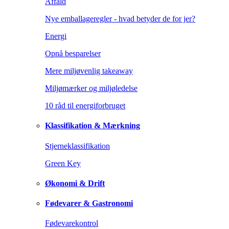
Affald
Nye emballageregler - hvad betyder de for jer?
Energi
Opnå besparelser
Mere miljøvenlig takeaway
Miljømærker og miljøledelse
10 råd til energiforbruget
Klassifikation & Mærkning
Stjerneklassifikation
Green Key
Økonomi & Drift
Fødevarer & Gastronomi
Fødevarekontrol