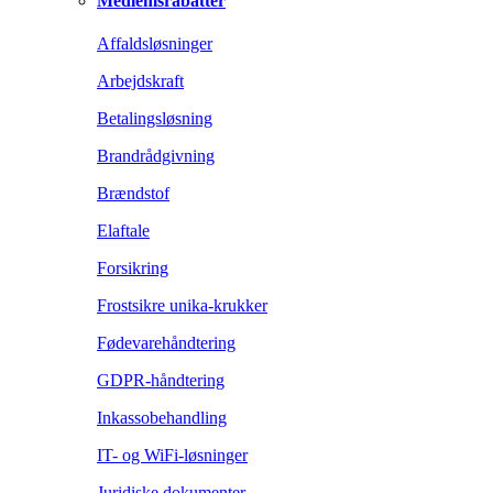
Medlemsrabatter
Affaldsløsninger
Arbejdskraft
Betalingsløsning
Brandrådgivning
Brændstof
Elaftale
Forsikring
Frostsikre unika-krukker
Fødevarehåndtering
GDPR-håndtering
Inkassobehandling
IT- og WiFi-løsninger
Juridiske dokumenter