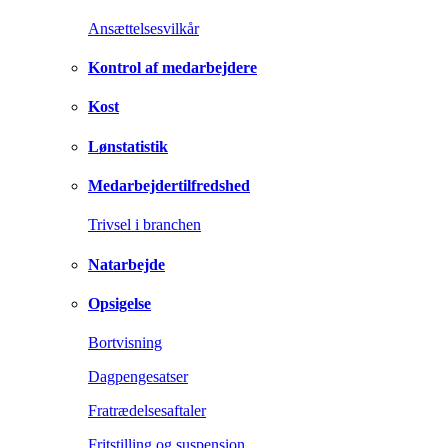
Ansættelsesvilkår
Kontrol af medarbejdere
Kost
Lønstatistik
Medarbejdertilfredshed
Trivsel i branchen
Natarbejde
Opsigelse
Bortvisning
Dagpengesatser
Fratrædelsesaftaler
Fritstilling og suspension