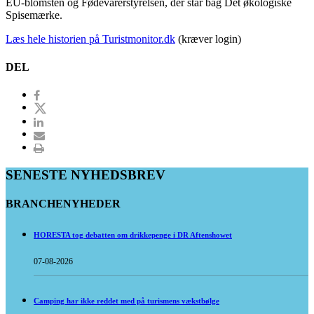
EU-blomsten og Fødevarerstyrelsen, der står bag Det økologiske
Spisemærke.
Læs hele historien på Turistmonitor.dk
(kræver login)
DEL
SENESTE NYHEDSBREV
BRANCHENYHEDER
HORESTA tog debatten om drikkepenge i DR Aftenshowet
07-08-2026
Camping har ikke reddet med på turismens vækstbølge