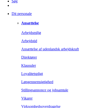
Søg
Dit personale
Ansættelse
Arbejdsmiljø
Arbejdstid
Ansættelse af udenlandsk arbejdskraft
Direktører
Klausuler
Loyalitetspligt
Løngennemsigtighed
Stillingsannonce og jobsamtale
Vikarer
Virksomhedsoverdragelse