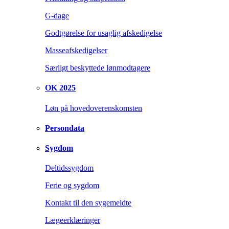
G-dage
Godtgørelse for usaglig afskedigelse
Masseafskedigelser
Særligt beskyttede lønmodtagere
OK 2025
Løn på hovedoverenskomsten
Persondata
Sygdom
Deltidssygdom
Ferie og sygdom
Kontakt til den sygemeldte
Lægeerklæringer