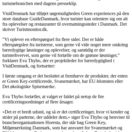
turismebranchen med dagens presseklip.
VisitDenmark har tilføjet søgemuligheden Green experiences på den
store database GuideDanmark, hvor turister kan orientere sig om alt
fra oplevelser og restauranter til overnatningssteder i Danmark. Det
skriver Turistmonitor.dk.
”Vi oplever en efterspørgsel fra flere sider. Der er både
efterspørgslen fra turisterne, som gerne vil vide noget mere omkring
bæredygtige løsninger og oplevelser, og samtidig er der
turisterhvervet, som gerne vil fortælle om de grønne løsninger,”
forklarer Eva Thybo, der er projektleder for bæredygtighed i
VisitDenmark, og fortsætter:
I første omgang er det besluttet at fremhæve de produkter, der enten
er Green Key-certificerede, Svanemærket, har EU-blomsten eller
Det økologiske Spisemærke.
Eva Thybo fortæller, at valget er faldet på netop de fire
certificeringsordninger af flere årsager.
»Det er et bredt udsnit, og så er det certificeringer, hvor vi kender og
stoler på parterne, der uddeler dem,« siger Eva Thybo og henviser til
brancheorganisationen Horesta, der står bag Green Key,
Miljømærkning Danmark, som har ansvaret for Svanemærket og