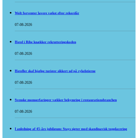
Wolt forventer lavere vækst efter rekordår
07-08-2026
Hotel i Ribe knækker rekrutteringskoden
07-08-2026
Hoteller skal hjælpe turister sikkert ud på cykelstierne
07-08-2026
Svenske momserfaringer vækker bekymring i restaurationsbranchen
07-08-2026
I anledning af 45-års jubilæum: Stays sigter mod skandinavisk topplacering