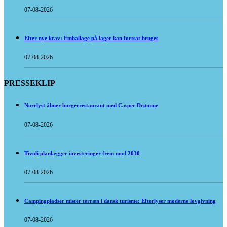
07-08-2026
Efter nye krav: Emballage på lager kan fortsat bruges
07-08-2026
PRESSEKLIP
Norrlyst åbner burgerrestaurant med Casper Drømme
07-08-2026
Tivoli planlægger investeringer frem mod 2030
07-08-2026
Campingpladser mister terræn i dansk turisme: Efterlyser moderne lovgivning
07-08-2026