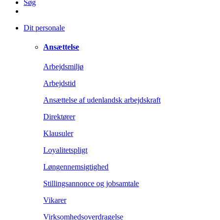
Søg
Dit personale
Ansættelse
Arbejdsmiljø
Arbejdstid
Ansættelse af udenlandsk arbejdskraft
Direktører
Klausuler
Loyalitetspligt
Løngennemsigtighed
Stillingsannonce og jobsamtale
Vikarer
Virksomhedsoverdragelse