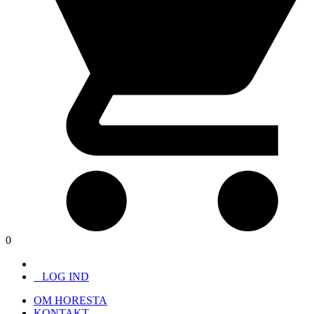
0
LOG IND
OM HORESTA
KONTAKT