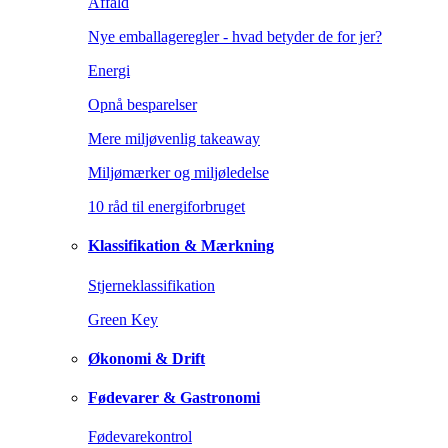
Affald
Nye emballageregler - hvad betyder de for jer?
Energi
Opnå besparelser
Mere miljøvenlig takeaway
Miljømærker og miljøledelse
10 råd til energiforbruget
Klassifikation & Mærkning
Stjerneklassifikation
Green Key
Økonomi & Drift
Fødevarer & Gastronomi
Fødevarekontrol