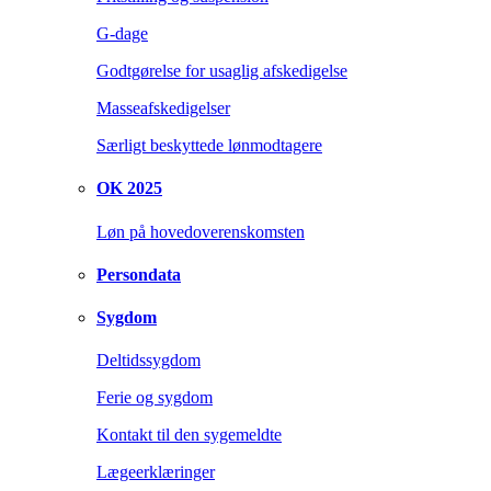
G-dage
Godtgørelse for usaglig afskedigelse
Masseafskedigelser
Særligt beskyttede lønmodtagere
OK 2025
Løn på hovedoverenskomsten
Persondata
Sygdom
Deltidssygdom
Ferie og sygdom
Kontakt til den sygemeldte
Lægeerklæringer