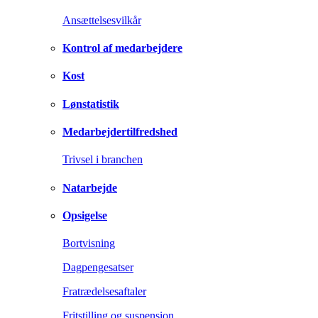
Ansættelsesvilkår
Kontrol af medarbejdere
Kost
Lønstatistik
Medarbejdertilfredshed
Trivsel i branchen
Natarbejde
Opsigelse
Bortvisning
Dagpengesatser
Fratrædelsesaftaler
Fritstilling og suspension