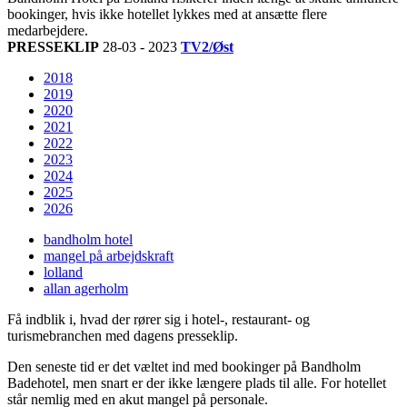
bookinger, hvis ikke hotellet lykkes med at ansætte flere
medarbejdere.
PRESSEKLIP
28-03 - 2023
TV2/Øst
2018
2019
2020
2021
2022
2023
2024
2025
2026
bandholm hotel
mangel på arbejdskraft
lolland
allan agerholm
Få indblik i, hvad der rører sig i hotel-, restaurant- og
turismebranchen med dagens presseklip.
Den seneste tid er det væltet ind med bookinger på Bandholm
Badehotel, men snart er der ikke længere plads til alle. For hotellet
står nemlig med en akut mangel på personale.