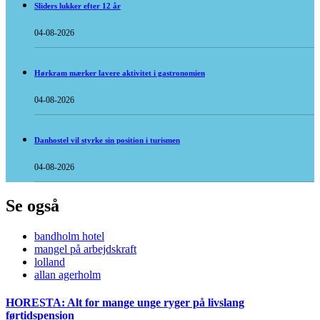
Sliders lukker efter 12 år
04-08-2026
Hørkram mærker lavere aktivitet i gastronomien
04-08-2026
Danhostel vil styrke sin position i turismen
04-08-2026
Se også
bandholm hotel
mangel på arbejdskraft
lolland
allan agerholm
HORESTA: Alt for mange unge ryger på livslang
førtidspension