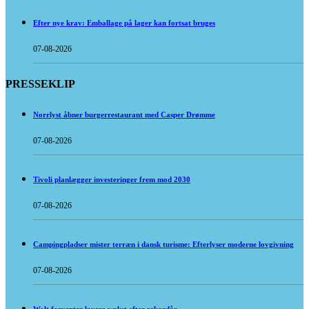
Efter nye krav: Emballage på lager kan fortsat bruges
07-08-2026
PRESSEKLIP
Norrlyst åbner burgerrestaurant med Casper Drømme
07-08-2026
Tivoli planlægger investeringer frem mod 2030
07-08-2026
Campingpladser mister terræn i dansk turisme: Efterlyser moderne lovgivning
07-08-2026