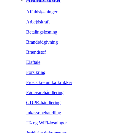
Medlemsrabatter
Affaldsløsninger
Arbejdskraft
Betalingsløsning
Brandrådgivning
Brændstof
Elaftale
Forsikring
Frostsikre unika-krukker
Fødevarehåndtering
GDPR-håndtering
Inkassobehandling
IT- og WiFi-løsninger
Juridiske dokumenter