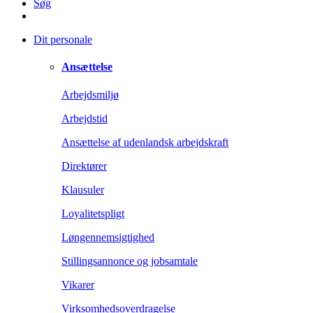
Søg
Dit personale
Ansættelse
Arbejdsmiljø
Arbejdstid
Ansættelse af udenlandsk arbejdskraft
Direktører
Klausuler
Loyalitetspligt
Løngennemsigtighed
Stillingsannonce og jobsamtale
Vikarer
Virksomhedsoverdragelse