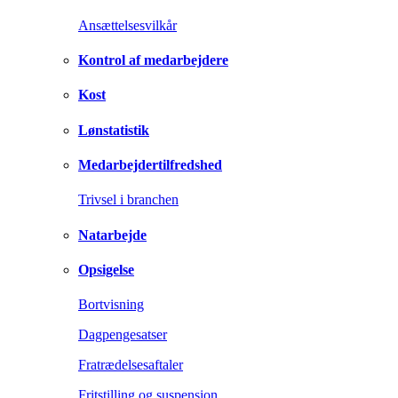
Ansættelsesvilkår
Kontrol af medarbejdere
Kost
Lønstatistik
Medarbejdertilfredshed
Trivsel i branchen
Natarbejde
Opsigelse
Bortvisning
Dagpengesatser
Fratrædelsesaftaler
Fritstilling og suspension