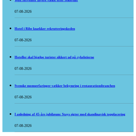
Wolt forventer lavere vækst efter rekordår
07-08-2026
Hotel i Ribe knækker rekrutteringskoden
07-08-2026
Hoteller skal hjælpe turister sikkert ud på cykelstierne
07-08-2026
Svenske momserfaringer vækker bekymring i restaurationsbranchen
07-08-2026
I anledning af 45-års jubilæum: Stays sigter mod skandinavisk topplacering
07-08-2026