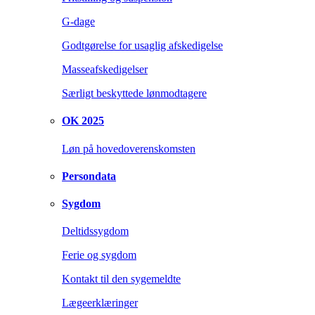
G-dage
Godtgørelse for usaglig afskedigelse
Masseafskedigelser
Særligt beskyttede lønmodtagere
OK 2025
Løn på hovedoverenskomsten
Persondata
Sygdom
Deltidssygdom
Ferie og sygdom
Kontakt til den sygemeldte
Lægeerklæringer