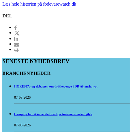
Læs hele historien på fodevarewatch.dk
DEL
SENESTE NYHEDSBREV
BRANCHENYHEDER
HORESTA tog debatten om drikkepenge i DR Aftenshowet
07-08-2026
Camping har ikke reddet med på turismens vækstbølge
07-08-2026