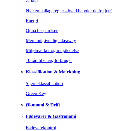
Affald
Nye emballageregler - hvad betyder de for jer?
Energi
Opnå besparelser
Mere miljøvenlig takeaway
Miljømærker og miljøledelse
10 råd til energiforbruget
Klassifikation & Mærkning
Stjerneklassifikation
Green Key
Økonomi & Drift
Fødevarer & Gastronomi
Fødevarekontrol