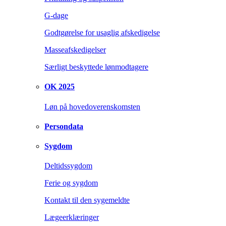
G-dage
Godtgørelse for usaglig afskedigelse
Masseafskedigelser
Særligt beskyttede lønmodtagere
OK 2025
Løn på hovedoverenskomsten
Persondata
Sygdom
Deltidssygdom
Ferie og sygdom
Kontakt til den sygemeldte
Lægeerklæringer