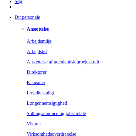
Søg
Dit personale
Ansættelse
Arbejdsmiljø
Arbejdstid
Ansættelse af udenlandsk arbejdskraft
Direktører
Klausuler
Loyalitetspligt
Løngennemsigtighed
Stillingsannonce og jobsamtale
Vikarer
Virksomhedsoverdragelse