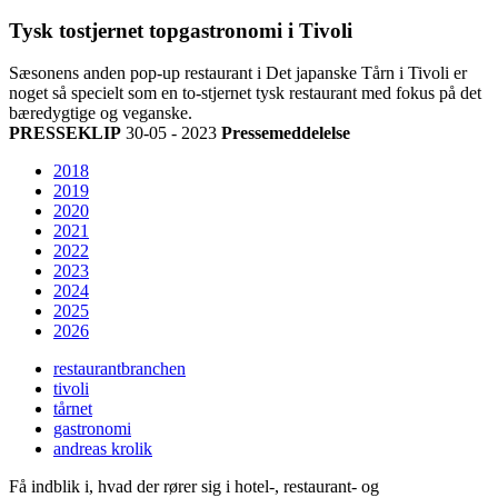
Tysk tostjernet topgastronomi i Tivoli
Sæsonens anden pop-up restaurant i Det japanske Tårn i Tivoli er
noget så specielt som en to-stjernet tysk restaurant med fokus på det
bæredygtige og veganske.
PRESSEKLIP
30-05 - 2023
Pressemeddelelse
2018
2019
2020
2021
2022
2023
2024
2025
2026
restaurantbranchen
tivoli
tårnet
gastronomi
andreas krolik
Få indblik i, hvad der rører sig i hotel-, restaurant- og