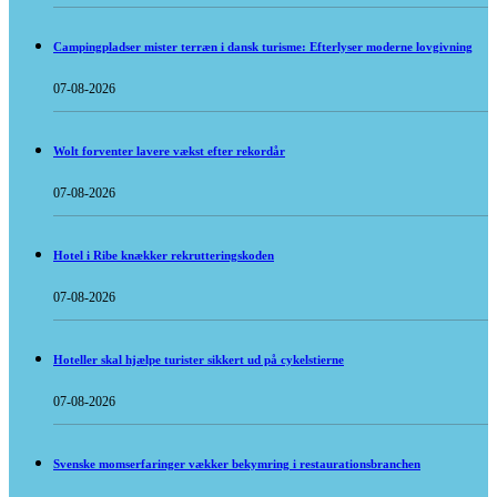
Campingpladser mister terræn i dansk turisme: Efterlyser moderne lovgivning
07-08-2026
Wolt forventer lavere vækst efter rekordår
07-08-2026
Hotel i Ribe knækker rekrutteringskoden
07-08-2026
Hoteller skal hjælpe turister sikkert ud på cykelstierne
07-08-2026
Svenske momserfaringer vækker bekymring i restaurationsbranchen