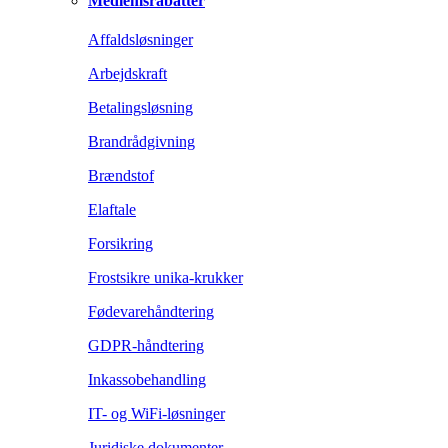
Medlemsrabatter
Affaldsløsninger
Arbejdskraft
Betalingsløsning
Brandrådgivning
Brændstof
Elaftale
Forsikring
Frostsikre unika-krukker
Fødevarehåndtering
GDPR-håndtering
Inkassobehandling
IT- og WiFi-løsninger
Juridiske dokumenter