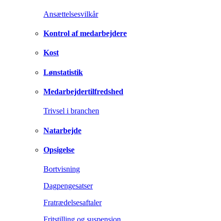
Ansættelsesvilkår
Kontrol af medarbejdere
Kost
Lønstatistik
Medarbejdertilfredshed
Trivsel i branchen
Natarbejde
Opsigelse
Bortvisning
Dagpengesatser
Fratrædelsesaftaler
Fritstilling og suspension