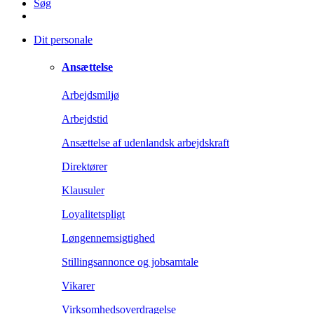
Søg
Dit personale
Ansættelse
Arbejdsmiljø
Arbejdstid
Ansættelse af udenlandsk arbejdskraft
Direktører
Klausuler
Loyalitetspligt
Løngennemsigtighed
Stillingsannonce og jobsamtale
Vikarer
Virksomhedsoverdragelse