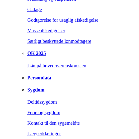
G-dage
Godtgørelse for usaglig afskedigelse
Masseafskedigelser
Særligt beskyttede lønmodtagere
OK 2025
Løn på hovedoverenskomsten
Persondata
Sygdom
Deltidssygdom
Ferie og sygdom
Kontakt til den sygemeldte
Lægeerklæringer