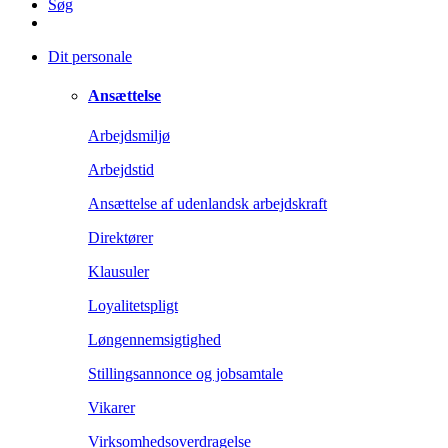
Søg
Dit personale
Ansættelse
Arbejdsmiljø
Arbejdstid
Ansættelse af udenlandsk arbejdskraft
Direktører
Klausuler
Loyalitetspligt
Løngennemsigtighed
Stillingsannonce og jobsamtale
Vikarer
Virksomhedsoverdragelse