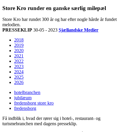
Store Kro runder en ganske særlig milepæl
Store Kro har rundet 300 år og har efter nogle hårde år fundet
melodien.
PRESSEKLIP
30-05 - 2023
Sjællandske Medier
2018
2019
2020
2021
2022
2023
2024
2025
2026
hotelbranchen
jubilæum
fredensborg store kro
fredensborg
Få indblik i, hvad der rører sig i hotel-, restaurant- og
turismebranchen med dagens presseklip.