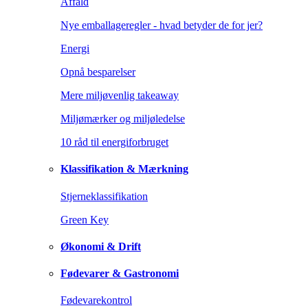
Affald
Nye emballageregler - hvad betyder de for jer?
Energi
Opnå besparelser
Mere miljøvenlig takeaway
Miljømærker og miljøledelse
10 råd til energiforbruget
Klassifikation & Mærkning
Stjerneklassifikation
Green Key
Økonomi & Drift
Fødevarer & Gastronomi
Fødevarekontrol