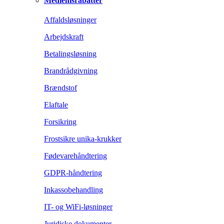
Medlemsrabatter
Affaldsløsninger
Arbejdskraft
Betalingsløsning
Brandrådgivning
Brændstof
Elaftale
Forsikring
Frostsikre unika-krukker
Fødevarehåndtering
GDPR-håndtering
Inkassobehandling
IT- og WiFi-løsninger
Juridiske dokumenter