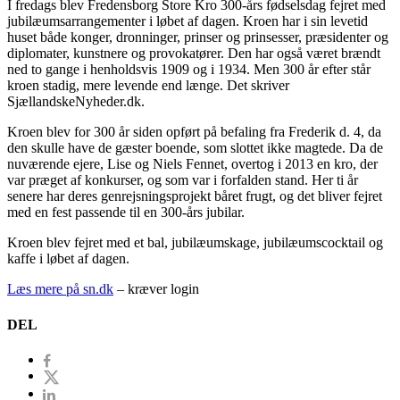
I fredags blev Fredensborg Store Kro 300-års fødselsdag fejret med
jubilæumsarrangementer i løbet af dagen. Kroen har i sin levetid
huset både konger, dronninger, prinser og prinsesser, præsidenter og
diplomater, kunstnere og provokatører. Den har også været brændt
ned to gange i henholdsvis 1909 og i 1934. Men 300 år efter står
kroen stadig, mere levende end længe. Det skriver
SjællandskeNyheder.dk.
Kroen blev for 300 år siden opført på befaling fra Frederik d. 4, da
den skulle have de gæster boende, som slottet ikke magtede. Da de
nuværende ejere, Lise og Niels Fennet, overtog i 2013 en kro, der
var præget af konkurser, og som var i forfalden stand. Her ti år
senere har deres genrejsningsprojekt båret frugt, og det bliver fejret
med en fest passende til en 300-års jubilar.
Kroen blev fejret med et bal, jubilæumskage, jubilæumscocktail og
kaffe i løbet af dagen.
Læs mere på sn.dk
– kræver login
DEL