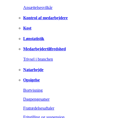
Ansættelsesvilkår
Kontrol af medarbejdere
Kost
Lønstatistik
Medarbejdertilfredshed
Trivsel i branchen
Natarbejde
Opsigelse
Bortvisning
Dagpengesatser
Fratrædelsesaftaler
Fritstilling og suspension