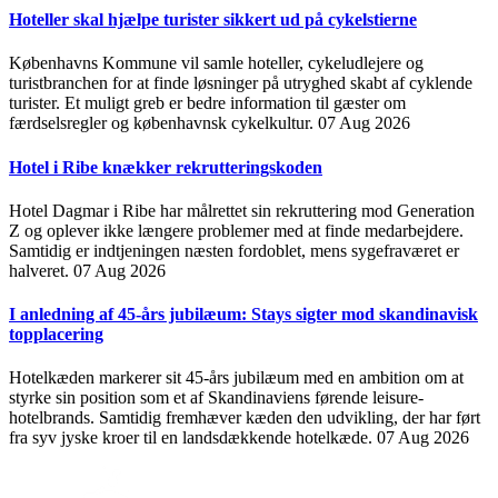
Hoteller skal hjælpe turister sikkert ud på cykelstierne
Københavns Kommune vil samle hoteller, cykeludlejere og
turistbranchen for at finde løsninger på utryghed skabt af cyklende
turister. Et muligt greb er bedre information til gæster om
færdselsregler og københavnsk cykelkultur.
07 Aug 2026
Hotel i Ribe knækker rekrutteringskoden
Hotel Dagmar i Ribe har målrettet sin rekruttering mod Generation
Z og oplever ikke længere problemer med at finde medarbejdere.
Samtidig er indtjeningen næsten fordoblet, mens sygefraværet er
halveret.
07 Aug 2026
I anledning af 45-års jubilæum: Stays sigter mod skandinavisk
topplacering
Hotelkæden markerer sit 45-års jubilæum med en ambition om at
styrke sin position som et af Skandinaviens førende leisure-
hotelbrands. Samtidig fremhæver kæden den udvikling, der har ført
fra syv jyske kroer til en landsdækkende hotelkæde.
07 Aug 2026