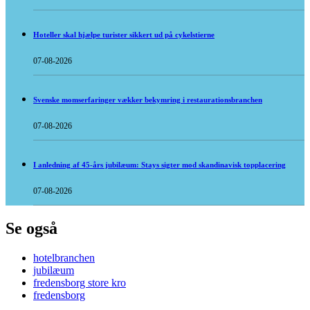
Hoteller skal hjælpe turister sikkert ud på cykelstierne
07-08-2026
Svenske momserfaringer vækker bekymring i restaurationsbranchen
07-08-2026
I anledning af 45-års jubilæum: Stays sigter mod skandinavisk topplacering
07-08-2026
Se også
hotelbranchen
jubilæum
fredensborg store kro
fredensborg