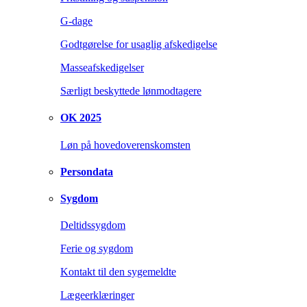
G-dage
Godtgørelse for usaglig afskedigelse
Masseafskedigelser
Særligt beskyttede lønmodtagere
OK 2025
Løn på hovedoverenskomsten
Persondata
Sygdom
Deltidssygdom
Ferie og sygdom
Kontakt til den sygemeldte
Lægeerklæringer