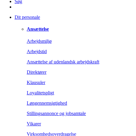
Søg
Dit personale
Ansættelse
Arbejdsmiljø
Arbejdstid
Ansættelse af udenlandsk arbejdskraft
Direktører
Klausuler
Loyalitetspligt
Løngennemsigtighed
Stillingsannonce og jobsamtale
Vikarer
Virksomhedsoverdragelse