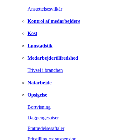
Ansættelsesvilkår
Kontrol af medarbejdere
Kost
Lønstatistik
Medarbejdertilfredshed
Trivsel i branchen
Natarbejde
Opsigelse
Bortvisning
Dagpengesatser
Fratrædelsesaftaler
Fritstilling og suspension