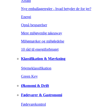
Affald
Nye emballageregler - hvad betyder de for jer?
Energi
Opnå besparelser
Mere miljøvenlig takeaway
Miljømærker og miljøledelse
10 råd til energiforbruget
Klassifikation & Mærkning
Stjerneklassifikation
Green Key
Økonomi & Drift
Fødevarer & Gastronomi
Fødevarekontrol