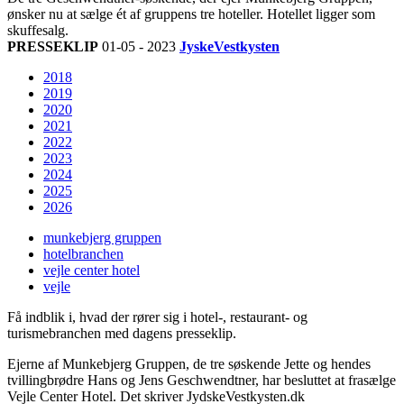
ønsker nu at sælge ét af gruppens tre hoteller. Hotellet ligger som
skuffesalg.
PRESSEKLIP
01-05 - 2023
JyskeVestkysten
2018
2019
2020
2021
2022
2023
2024
2025
2026
munkebjerg gruppen
hotelbranchen
vejle center hotel
vejle
Få indblik i, hvad der rører sig i hotel-, restaurant- og
turismebranchen med dagens presseklip.
Ejerne af Munkebjerg Gruppen, de tre søskende Jette og hendes
tvillingbrødre Hans og Jens Geschwendtner, har besluttet at frasælge
Vejle Center Hotel. Det skriver JydskeVestkysten.dk