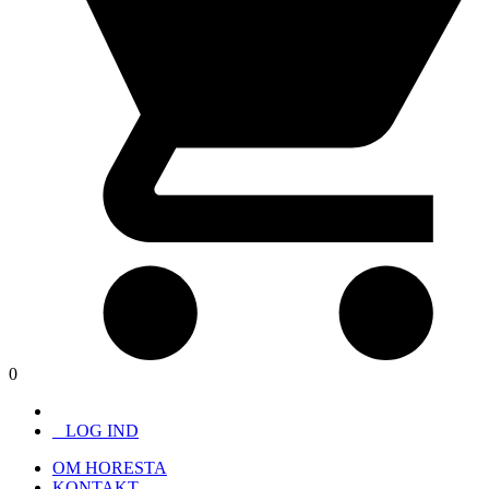
0
LOG IND
OM HORESTA
KONTAKT