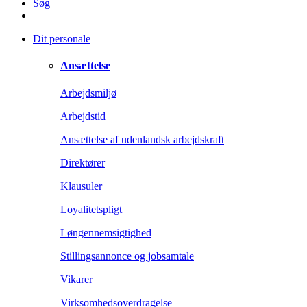
Søg
Dit personale
Ansættelse
Arbejdsmiljø
Arbejdstid
Ansættelse af udenlandsk arbejdskraft
Direktører
Klausuler
Loyalitetspligt
Løngennemsigtighed
Stillingsannonce og jobsamtale
Vikarer
Virksomhedsoverdragelse