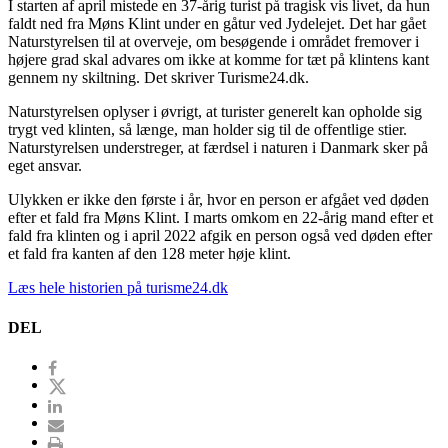
I starten af april mistede en 37-årig turist på tragisk vis livet, da hun
faldt ned fra Møns Klint under en gåtur ved Jydelejet. Det har gået
Naturstyrelsen til at overveje, om besøgende i området fremover i
højere grad skal advares om ikke at komme for tæt på klintens kant
gennem ny skiltning. Det skriver Turisme24.dk.
Naturstyrelsen oplyser i øvrigt, at turister generelt kan opholde sig
trygt ved klinten, så længe, man holder sig til de offentlige stier.
Naturstyrelsen understreger, at færdsel i naturen i Danmark sker på
eget ansvar.
Ulykken er ikke den første i år, hvor en person er afgået ved døden
efter et fald fra Møns Klint. I marts omkom en 22-årig mand efter et
fald fra klinten og i april 2022 afgik en person også ved døden efter
et fald fra kanten af den 128 meter høje klint.
Læs hele historien på turisme24.dk
DEL