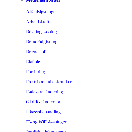
Medlemsrabatter
Affaldsløsninger
Arbejdskraft
Betalingsløsning
Brandrådgivning
Brændstof
Elaftale
Forsikring
Frostsikre unika-krukker
Fødevarehåndtering
GDPR-håndtering
Inkassobehandling
IT- og WiFi-løsninger
Juridiske dokumenter