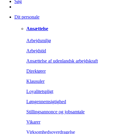
Søg
Dit personale
Ansættelse
Arbejdsmiljø
Arbejdstid
Ansættelse af udenlandsk arbejdskraft
Direktører
Klausuler
Loyalitetspligt
Løngennemsigtighed
Stillingsannonce og jobsamtale
Vikarer
Virksomhedsoverdragelse