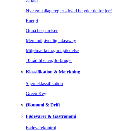
Affald
Nye emballageregler - hvad betyder de for jer?
Energi
Opnå besparelser
Mere miljøvenlig takeaway
Miljømærker og miljøledelse
10 råd til energiforbruget
Klassifikation & Mærkning
Stjerneklassifikation
Green Key
Økonomi & Drift
Fødevarer & Gastronomi
Fødevarekontrol