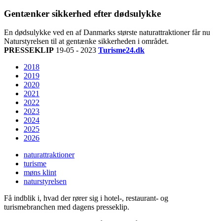
Gentænker sikkerhed efter dødsulykke
En dødsulykke ved en af Danmarks største naturattraktioner får nu
Naturstyrelsen til at gentænke sikkerheden i området.
PRESSEKLIP
19-05 - 2023
Turisme24.dk
2018
2019
2020
2021
2022
2023
2024
2025
2026
naturattraktioner
turisme
møns klint
naturstyrelsen
Få indblik i, hvad der rører sig i hotel-, restaurant- og
turismebranchen med dagens presseklip.