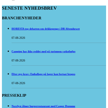
SENESTE NYHEDSBREV
BRANCHENYHEDER
HORESTA tog debatten om drikkepenge i DR Aftenshowet
07-08-2026
Camping har ikke reddet med på turismens vækstbølge
07-08-2026
Efter nye krav: Emballage på lager kan fortsat bruges
07-08-2026
PRESSEKLIP
Norrlyst åbner burgerrestaurant med Casper Drømme