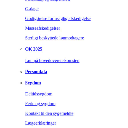
G-dage
Godtgørelse for usaglig afskedigelse
Masseafskedigelser
Særligt beskyttede lønmodtagere
OK 2025
Løn på hovedoverenskomsten
Persondata
Sygdom
Deltidssygdom
Ferie og sygdom
Kontakt til den sygemeldte
Lægeerklæringer