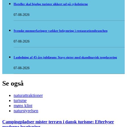
Hoteller skal hjælpe turister sikkert ud på cykelstierne
07-08-2026
Svenske momserfaringer vækker bekymring i restaurationsbranchen
07-08-2026
I anledning af 45-års jubilæum: Stays sigter mod skandinavisk topplacering
07-08-2026
Se også
naturattraktioner
turisme
møns klint
naturstyrelsen
Campingpladser mister terræn i dansk turisme: Efterlyser
moderne lovgivning