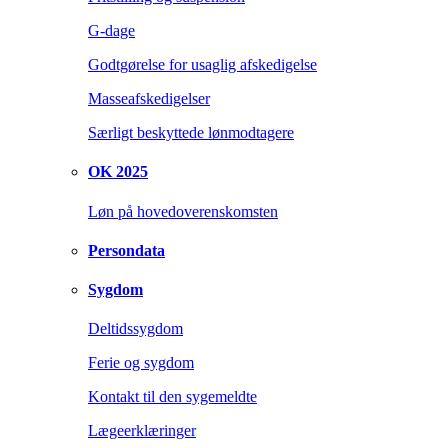
G-dage
Godtgørelse for usaglig afskedigelse
Masseafskedigelser
Særligt beskyttede lønmodtagere
OK 2025
Løn på hovedoverenskomsten
Persondata
Sygdom
Deltidssygdom
Ferie og sygdom
Kontakt til den sygemeldte
Lægeerklæringer