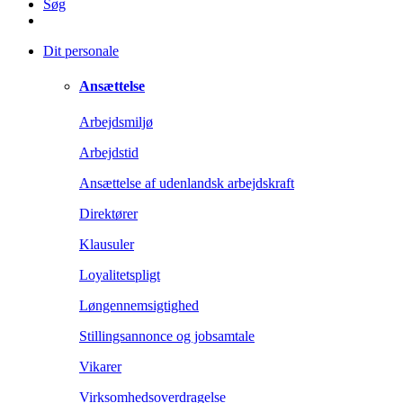
Søg
Dit personale
Ansættelse
Arbejdsmiljø
Arbejdstid
Ansættelse af udenlandsk arbejdskraft
Direktører
Klausuler
Loyalitetspligt
Løngennemsigtighed
Stillingsannonce og jobsamtale
Vikarer
Virksomhedsoverdragelse