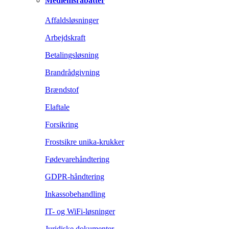
Medlemsrabatter
Affaldsløsninger
Arbejdskraft
Betalingsløsning
Brandrådgivning
Brændstof
Elaftale
Forsikring
Frostsikre unika-krukker
Fødevarehåndtering
GDPR-håndtering
Inkassobehandling
IT- og WiFi-løsninger
Juridiske dokumenter