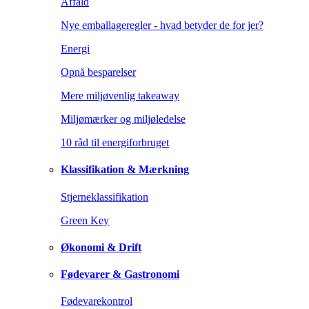
Affald
Nye emballageregler - hvad betyder de for jer?
Energi
Opnå besparelser
Mere miljøvenlig takeaway
Miljømærker og miljøledelse
10 råd til energiforbruget
Klassifikation & Mærkning
Stjerneklassifikation
Green Key
Økonomi & Drift
Fødevarer & Gastronomi
Fødevarekontrol