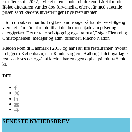
kr. efter skat i 2022, hvilket er en smule mindre end i året forinden.
Ifølge direktøren var det dog forventeligt efter et år med stigende
priser, samt kædens investeringer i nye restauranter.
”Som du sikkert har hørt og læst andre sige, så har det selvfølgelig
været et hårdt år i forhold til alt det her med fødevarepriser og
energipriser. Det er vi jo selvfølgelig også ramt af,” siger Flemming
Christophersen, medejer og adm. direktør i Pincho Nation.
Kæden kom til Danmark i 2018 og har i alt fire restauranter, hvoraf
to ligger i København, en i Randers og en i Aalborg. I det nyaflagte
regnskab ses det også, at kæden har en egenkapital på minus 5 mio.
kr.
DEL
SENESTE NYHEDSBREV