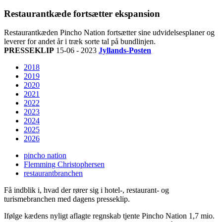
Restaurantkæde fortsætter ekspansion
Restaurantkæden Pincho Nation fortsætter sine udvidelsesplaner og
leverer for andet år i træk sorte tal på bundlinjen.
PRESSEKLIP
15-06 - 2023
Jyllands-Posten
2018
2019
2020
2021
2022
2023
2024
2025
2026
pincho nation
Flemming Christophersen
restaurantbranchen
Få indblik i, hvad der rører sig i hotel-, restaurant- og
turismebranchen med dagens presseklip.
Ifølge kædens nyligt aflagte regnskab tjente Pincho Nation 1,7 mio.