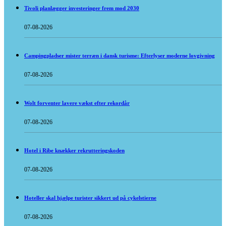
Tivoli planlægger investeringer frem mod 2030
07-08-2026
Campingpladser mister terræn i dansk turisme: Efterlyser moderne lovgivning
07-08-2026
Wolt forventer lavere vækst efter rekordår
07-08-2026
Hotel i Ribe knækker rekrutteringskoden
07-08-2026
Hoteller skal hjælpe turister sikkert ud på cykelstierne
07-08-2026