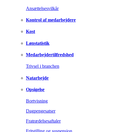
Ansættelsesvilkår
Kontrol af medarbejdere
Kost
Lønstatistik
Medarbejdertilfredshed
Trivsel i branchen
Natarbejde
Opsigelse
Bortvisning
Dagpengesatser
Fratrædelsesaftaler
Fritstilling og suspension