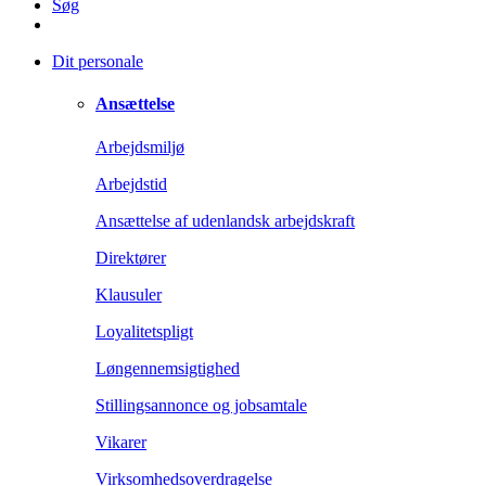
Søg
Dit personale
Ansættelse
Arbejdsmiljø
Arbejdstid
Ansættelse af udenlandsk arbejdskraft
Direktører
Klausuler
Loyalitetspligt
Løngennemsigtighed
Stillingsannonce og jobsamtale
Vikarer
Virksomhedsoverdragelse