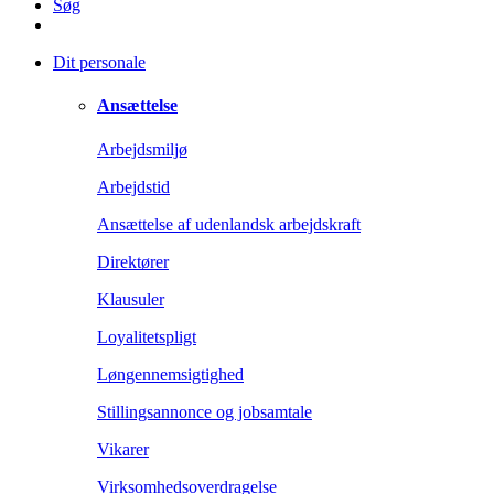
Søg
Dit personale
Ansættelse
Arbejdsmiljø
Arbejdstid
Ansættelse af udenlandsk arbejdskraft
Direktører
Klausuler
Loyalitetspligt
Løngennemsigtighed
Stillingsannonce og jobsamtale
Vikarer
Virksomhedsoverdragelse