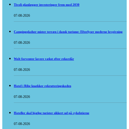
Tivoli planlægger investeringer frem mod 2030
07-08-2026
Campingpladser mister terræn i dansk turisme: Efterlyser moderne lovgivning
07-08-2026
Wolt forventer lavere vækst efter rekordår
07-08-2026
Hotel i Ribe knækker rekrutteringskoden
07-08-2026
Hoteller skal hjælpe turister sikkert ud på cykelstierne
07-08-2026