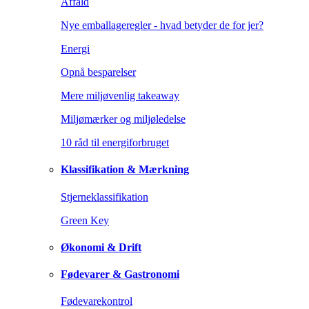
Affald
Nye emballageregler - hvad betyder de for jer?
Energi
Opnå besparelser
Mere miljøvenlig takeaway
Miljømærker og miljøledelse
10 råd til energiforbruget
Klassifikation & Mærkning
Stjerneklassifikation
Green Key
Økonomi & Drift
Fødevarer & Gastronomi
Fødevarekontrol