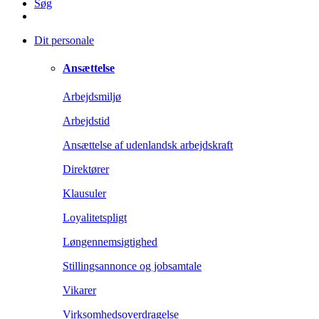
Søg
Dit personale
Ansættelse
Arbejdsmiljø
Arbejdstid
Ansættelse af udenlandsk arbejdskraft
Direktører
Klausuler
Loyalitetspligt
Løngennemsigtighed
Stillingsannonce og jobsamtale
Vikarer
Virksomhedsoverdragelse