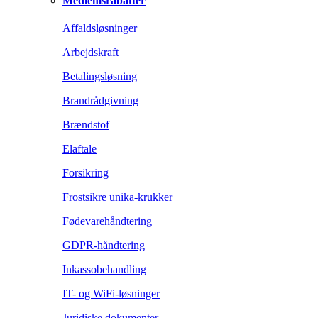
Medlemsrabatter
Affaldsløsninger
Arbejdskraft
Betalingsløsning
Brandrådgivning
Brændstof
Elaftale
Forsikring
Frostsikre unika-krukker
Fødevarehåndtering
GDPR-håndtering
Inkassobehandling
IT- og WiFi-løsninger
Juridiske dokumenter