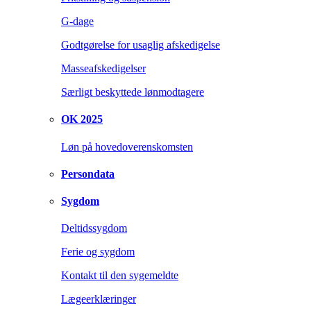
G-dage
Godtgørelse for usaglig afskedigelse
Masseafskedigelser
Særligt beskyttede lønmodtagere
OK 2025
Løn på hovedoverenskomsten
Persondata
Sygdom
Deltidssygdom
Ferie og sygdom
Kontakt til den sygemeldte
Lægeerklæringer