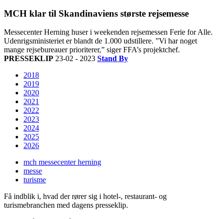
MCH klar til Skandinaviens største rejsemesse
Messecenter Herning huser i weekenden rejsemessen Ferie for Alle.
Udenrigsministeriet er blandt de 1.000 udstillere. ”Vi har noget
mange rejsebureauer prioriterer,” siger FFA’s projektchef.
PRESSEKLIP
23-02 - 2023
Stand By
2018
2019
2020
2021
2022
2023
2024
2025
2026
mch messecenter herning
messe
turisme
Få indblik i, hvad der rører sig i hotel-, restaurant- og
turismebranchen med dagens presseklip.