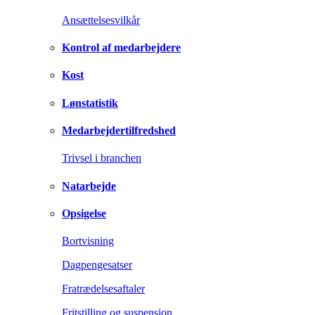
Ansættelsesvilkår
Kontrol af medarbejdere
Kost
Lønstatistik
Medarbejdertilfredshed
Trivsel i branchen
Natarbejde
Opsigelse
Bortvisning
Dagpengesatser
Fratrædelsesaftaler
Fritstilling og suspension