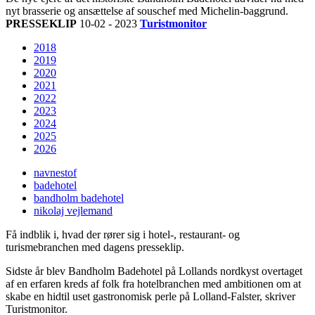
nyt brasserie og ansættelse af souschef med Michelin-baggrund.
PRESSEKLIP
10-02 - 2023
Turistmonitor
2018
2019
2020
2021
2022
2023
2024
2025
2026
navnestof
badehotel
bandholm badehotel
nikolaj vejlemand
Få indblik i, hvad der rører sig i hotel-, restaurant- og
turismebranchen med dagens presseklip.
Sidste år blev Bandholm Badehotel på Lollands nordkyst overtaget
af en erfaren kreds af folk fra hotelbranchen med ambitionen om at
skabe en hidtil uset gastronomisk perle på Lolland-Falster, skriver
Turistmonitor.