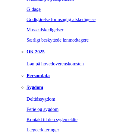
G-dage
Godtgørelse for usaglig afskedigelse
Masseafskedigelser
Særligt beskyttede lønmodtagere
OK 2025
Løn på hovedoverenskomsten
Persondata
Sygdom
Deltidssygdom
Ferie og sygdom
Kontakt til den sygemeldte
Lægeerklæringer