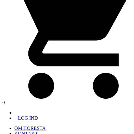
0
LOG IND
OM HORESTA
KONTAKT