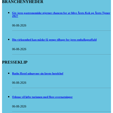
BRANCHENYHEDER
Giv jeres gastronomiske stjerner chancen for at blive Årets Kok og Årets Tjener
2027
06-08-2026
Din virksomhed kan måske få penge tilbage for jeres emballageaffald
06-08-2026
PRESSEKLIP
Ruths Hotel udnævner sin første hotelchef
06-08-2026
Odense vil løfte turismen med flere overnatninger
06-08-2026