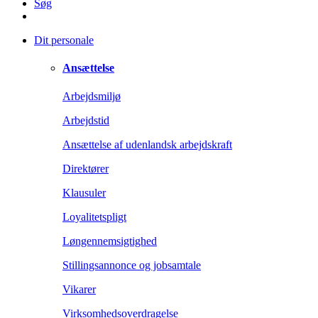
Søg
Dit personale
Ansættelse
Arbejdsmiljø
Arbejdstid
Ansættelse af udenlandsk arbejdskraft
Direktører
Klausuler
Loyalitetspligt
Løngennemsigtighed
Stillingsannonce og jobsamtale
Vikarer
Virksomhedsoverdragelse