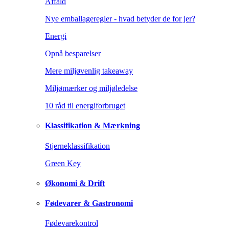
Affald
Nye emballageregler - hvad betyder de for jer?
Energi
Opnå besparelser
Mere miljøvenlig takeaway
Miljømærker og miljøledelse
10 råd til energiforbruget
Klassifikation & Mærkning
Stjerneklassifikation
Green Key
Økonomi & Drift
Fødevarer & Gastronomi
Fødevarekontrol