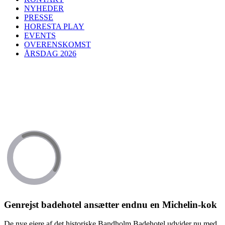
NYHEDER
PRESSE
HORESTA PLAY
EVENTS
OVERENSKOMST
ÅRSDAG 2026
Genrejst badehotel ansætter endnu en Michelin-kok
De nye ejere af det historiske Bandholm Badehotel udvider nu med