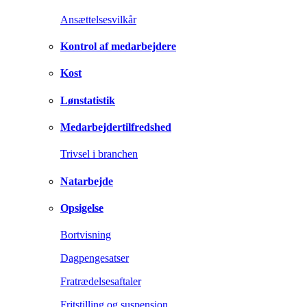
Ansættelsesvilkår
Kontrol af medarbejdere
Kost
Lønstatistik
Medarbejdertilfredshed
Trivsel i branchen
Natarbejde
Opsigelse
Bortvisning
Dagpengesatser
Fratrædelsesaftaler
Fritstilling og suspension